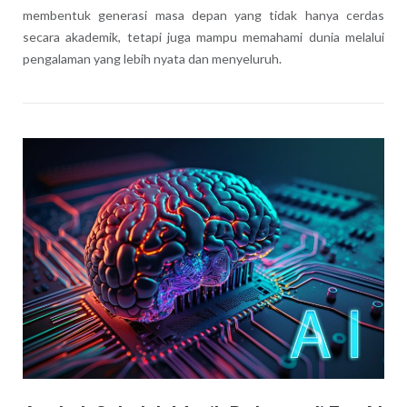
membentuk generasi masa depan yang tidak hanya cerdas
secara akademik, tetapi juga mampu memahami dunia melalui
pengalaman yang lebih nyata dan menyeluruh.