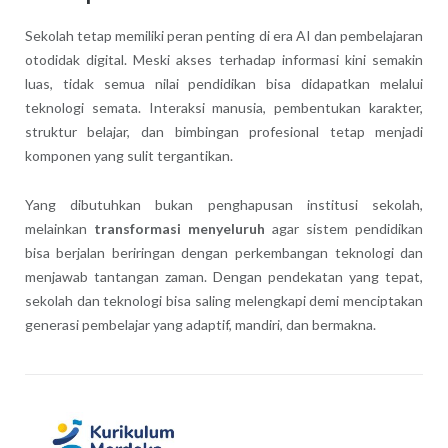
Sekolah tetap memiliki peran penting di era AI dan pembelajaran
otodidak digital. Meski akses terhadap informasi kini semakin
luas, tidak semua nilai pendidikan bisa didapatkan melalui
teknologi semata. Interaksi manusia, pembentukan karakter,
struktur belajar, dan bimbingan profesional tetap menjadi
komponen yang sulit tergantikan.
Yang dibutuhkan bukan penghapusan institusi sekolah,
melainkan
transformasi menyeluruh
agar sistem pendidikan
bisa berjalan beriringan dengan perkembangan teknologi dan
menjawab tantangan zaman. Dengan pendekatan yang tepat,
sekolah dan teknologi bisa saling melengkapi demi menciptakan
generasi pembelajar yang adaptif, mandiri, dan bermakna.