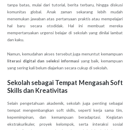
tanpa batas, mulai dari tutorial, berita terbaru, hingga diskusi
komunitas global. Anak zaman sekarang lebih mudah
menemukan jawaban atas pertanyaan praktis atau mempelajari
hal baru secara otodidak. Hal ini membuat mereka
mempertanyakan urgensi belajar di sekolah yang dinilai lambat
dan kaku.
Namun, kemudahan akses tersebut juga menuntut kemampuan
literasi digital dan seleksi informasi
yang baik, kemampuan
yang sering kali belum diajarkan secara cukup di sekolah.
Sekolah sebagai Tempat Mengasah Soft
Skills dan Kreativitas
Selain pengetahuan akademik, sekolah juga penting sebagai
tempat mengembangkan soft skills, seperti kerja sama tim,
kepemimpinan, dan kemampuan beradaptasi. Kegiatan
ekstrakurikuler, proyek kelompok, serta interaksi sosial