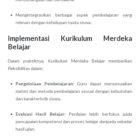
Mengintegrasikan berbagai aspek pembelajaran yang
relevan dengan kehidupan nyata siswa.
Implementasi Kurikulum Merdeka
Belajar
Dalam praktiknya, Kurikulum Merdeka Belajar memberikan
fleksibilitas dalam:
Pengelolaan Pembelajaran:
Guru dapat menyesuaikan
materi dan metode pembelajaran sesuai dengan kebutuhan
dan karakteristik siswa.
Evaluasi Hasil Belajar:
Penilaian lebih berfokus pada
pencapaian kompetensi dan proses belajar daripada sekadar
hasil ujian.