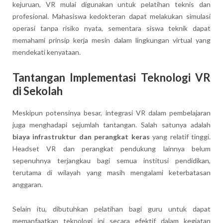
kejuruan, VR mulai digunakan untuk pelatihan teknis dan
profesional. Mahasiswa kedokteran dapat melakukan simulasi
operasi tanpa risiko nyata, sementara siswa teknik dapat
memahami prinsip kerja mesin dalam lingkungan virtual yang
mendekati kenyataan.
Tantangan Implementasi Teknologi VR
di Sekolah
Meskipun potensinya besar, integrasi VR dalam pembelajaran
juga menghadapi sejumlah tantangan. Salah satunya adalah
biaya infrastruktur dan perangkat keras
yang relatif tinggi.
Headset VR dan perangkat pendukung lainnya belum
sepenuhnya terjangkau bagi semua institusi pendidikan,
terutama di wilayah yang masih mengalami keterbatasan
anggaran.
Selain itu, dibutuhkan pelatihan bagi guru untuk dapat
memanfaatkan teknologi ini secara efektif dalam kegiatan