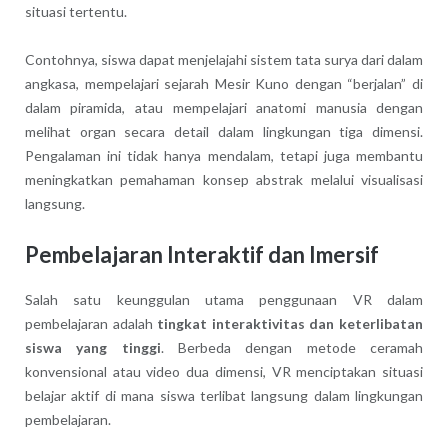
situasi tertentu.
Contohnya, siswa dapat menjelajahi sistem tata surya dari dalam
angkasa, mempelajari sejarah Mesir Kuno dengan “berjalan” di
dalam piramida, atau mempelajari anatomi manusia dengan
melihat organ secara detail dalam lingkungan tiga dimensi.
Pengalaman ini tidak hanya mendalam, tetapi juga membantu
meningkatkan pemahaman konsep abstrak melalui visualisasi
langsung.
Pembelajaran Interaktif dan Imersif
Salah satu keunggulan utama penggunaan VR dalam
pembelajaran adalah
tingkat interaktivitas dan keterlibatan
siswa yang tinggi
. Berbeda dengan metode ceramah
konvensional atau video dua dimensi, VR menciptakan situasi
belajar aktif di mana siswa terlibat langsung dalam lingkungan
pembelajaran.