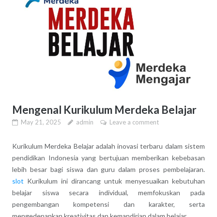
Mengenal Kurikulum Merdeka Belajar
May 21, 2025
admin
Leave a comment
Kurikulum Merdeka Belajar adalah inovasi terbaru dalam sistem
pendidikan Indonesia yang bertujuan memberikan kebebasan
lebih besar bagi siswa dan guru dalam proses pembelajaran.
slot
Kurikulum ini dirancang untuk menyesuaikan kebutuhan
belajar siswa secara individual, memfokuskan pada
pengembangan kompetensi dan karakter, serta
mengedepankan kreativitas dan kemandirian dalam belajar.