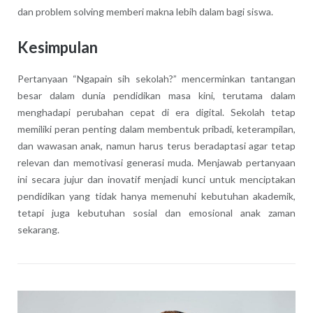
dan problem solving memberi makna lebih dalam bagi siswa.
Kesimpulan
Pertanyaan “Ngapain sih sekolah?” mencerminkan tantangan
besar dalam dunia pendidikan masa kini, terutama dalam
menghadapi perubahan cepat di era digital. Sekolah tetap
memiliki peran penting dalam membentuk pribadi, keterampilan,
dan wawasan anak, namun harus terus beradaptasi agar tetap
relevan dan memotivasi generasi muda. Menjawab pertanyaan
ini secara jujur dan inovatif menjadi kunci untuk menciptakan
pendidikan yang tidak hanya memenuhi kebutuhan akademik,
tetapi juga kebutuhan sosial dan emosional anak zaman
sekarang.