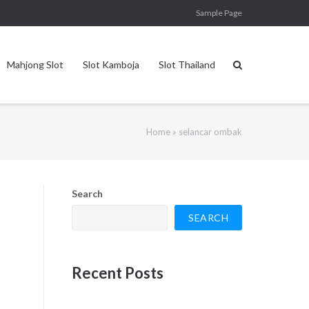
Sample Page
Mahjong Slot
Slot Kamboja
Slot Thailand
Home
»
selancar ombak
Search
SEARCH
Recent Posts