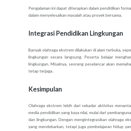
Pengalaman ini dapat diterapkan dalam pendidikan forma
dalam menyelesaikan masalah atau proyek bersama.
Integrasi Pendidikan Lingkungan
Banyak olahraga ekstrem dilakukan di alam terbuka, sepe
lingkungan secara langsung. Peserta belajar mengha
lingkungan. Misalnya, seorang peselancar akan memah
tetap terjaga.
Kesimpulan
Olahraga ekstrem lebih dari sekadar aktivitas menant
media pendidikan yang kaya nilai, mulai dari pembangun
dan lingkungan. Dengan mengintegrasikan olahraga eks
yang mendebarkan, tetapi juga pembelajaran hidup yan