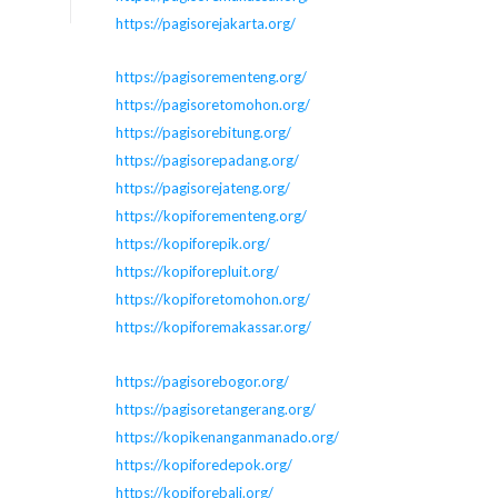
https://pagisorejakarta.org/
https://pagisorementeng.org/
https://pagisoretomohon.org/
https://pagisorebitung.org/
https://pagisorepadang.org/
https://pagisorejateng.org/
https://kopiforementeng.org/
https://kopiforepik.org/
https://kopiforepluit.org/
https://kopiforetomohon.org/
https://kopiforemakassar.org/
https://pagisorebogor.org/
https://pagisoretangerang.org/
https://kopikenanganmanado.org/
https://kopiforedepok.org/
https://kopiforebali.org/