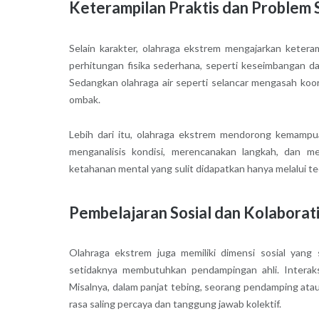
Keterampilan Praktis dan Problem 
Selain karakter, olahraga ekstrem mengajarkan ketera
perhitungan fisika sederhana, seperti keseimbangan da
Sedangkan olahraga air seperti selancar mengasah koor
ombak.
Lebih dari itu, olahraga ekstrem mendorong kemampu
menganalisis kondisi, merencanakan langkah, dan me
ketahanan mental yang sulit didapatkan hanya melalui teor
Pembelajaran Sosial dan Kolaborati
Olahraga ekstrem juga memiliki dimensi sosial yang 
setidaknya membutuhkan pendampingan ahli. Interaks
Misalnya, dalam panjat tebing, seorang pendamping at
rasa saling percaya dan tanggung jawab kolektif.