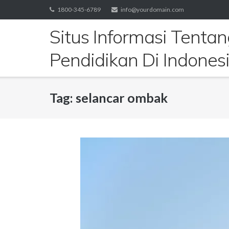
Skip
1800-345-6789
info@yourdomain.com
to
Situs Informasi Tenta
content
Pendidikan Di Indones
Tag:
selancar ombak