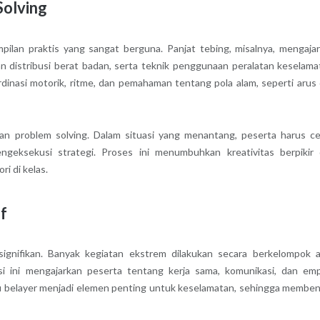
Solving
mpilan praktis yang sangat berguna. Panjat tebing, misalnya, mengaja
n distribusi berat badan, serta teknik penggunaan peralatan keselama
dinasi motorik, ritme, dan pemahaman tentang pola alam, seperti arus
an problem solving. Dalam situasi yang menantang, peserta harus c
ngeksekusi strategi. Proses ini menumbuhkan kreativitas berpikir
i di kelas.
f
signifikan. Banyak kegiatan ekstrem dilakukan secara berkelompok 
i ini mengajarkan peserta tentang kerja sama, komunikasi, dan emp
au belayer menjadi elemen penting untuk keselamatan, sehingga membe