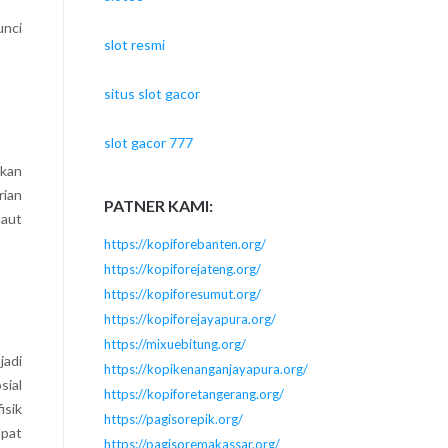
unci
slot resmi
situs slot gacor
slot gacor 777
ikan
rian
PATNER KAMI:
laut
https://kopiforebanten.org/
https://kopiforejateng.org/
https://kopiforesumut.org/
https://kopiforejayapura.org/
https://mixuebitung.org/
jadi
https://kopikenanganjayapura.org/
sial
https://kopiforetangerang.org/
isik
https://pagisorepik.org/
apat
https://pagisoremakassar.org/