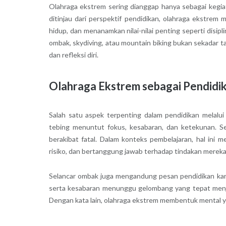
Olahraga ekstrem sering dianggap hanya sebagai kegiat
ditinjau dari perspektif pendidikan, olahraga ekstre
hidup, dan menanamkan nilai-nilai penting seperti disipli
ombak, skydiving, atau mountain biking bukan sekadar t
dan refleksi diri.
Olahraga Ekstrem sebagai Pendidi
Salah satu aspek terpenting dalam pendidikan melalui
tebing menuntut fokus, kesabaran, dan ketekunan. Se
berakibat fatal. Dalam konteks pembelajaran, hal ini
risiko, dan bertanggung jawab terhadap tindakan mereka
Selancar ombak juga mengandung pesan pendidikan kara
serta kesabaran menunggu gelombang yang tepat menjad
Dengan kata lain, olahraga ekstrem membentuk mental yan