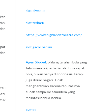
slot olympus
rkan
tan.
slot terbaru
 dan
https://www.highlandstheatre.com/
epat
slot gacor hari ini
 dan
Agen Sbobet
, pialang taruhan bola yang
telah mencuri perhatian di dunia sepak
bola, bukan hanya di Indonesia, tetapi
juga di luar negeri. Tidak
mengherankan, karena reputasinya
atau
sudah sampai ke samudera yang
ati.
melintasi benua-benua.
ntuk
slot88