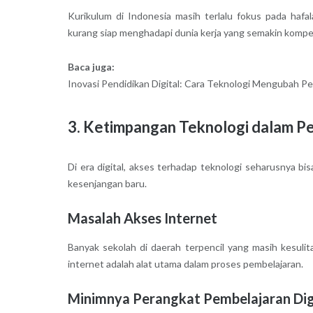
Kurikulum di Indonesia masih terlalu fokus pada hafa
kurang siap menghadapi dunia kerja yang semakin kompet
Baca juga:
Inovasi Pendidikan Digital: Cara Teknologi Mengubah Pe
3. Ketimpangan Teknologi dalam P
Di era digital, akses terhadap teknologi seharusnya bi
kesenjangan baru.
Masalah Akses Internet
Banyak sekolah di daerah terpencil yang masih kesuli
internet adalah alat utama dalam proses pembelajaran.
Minimnya Perangkat Pembelajaran Dig