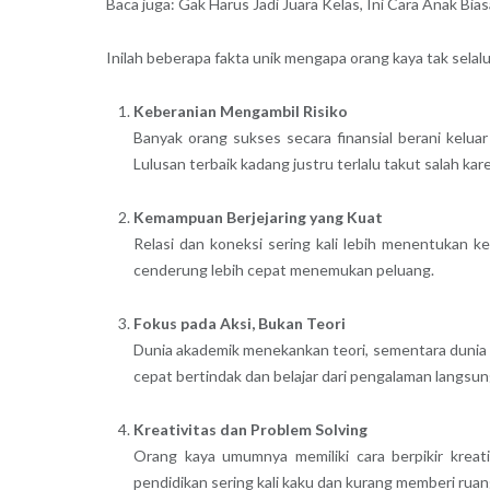
Baca juga: Gak Harus Jadi Juara Kelas, Ini Cara Anak Biasa
Inilah beberapa fakta unik mengapa orang kaya tak selalu 
Keberanian Mengambil Risiko
Banyak orang sukses secara finansial berani kelua
Lulusan terbaik kadang justru terlalu takut salah kar
Kemampuan Berjejaring yang Kuat
Relasi dan koneksi sering kali lebih menentukan k
cenderung lebih cepat menemukan peluang.
Fokus pada Aksi, Bukan Teori
Dunia akademik menekankan teori, sementara dunia 
cepat bertindak dan belajar dari pengalaman langsun
Kreativitas dan Problem Solving
Orang kaya umumnya memiliki cara berpikir kreat
pendidikan sering kali kaku dan kurang memberi ruang