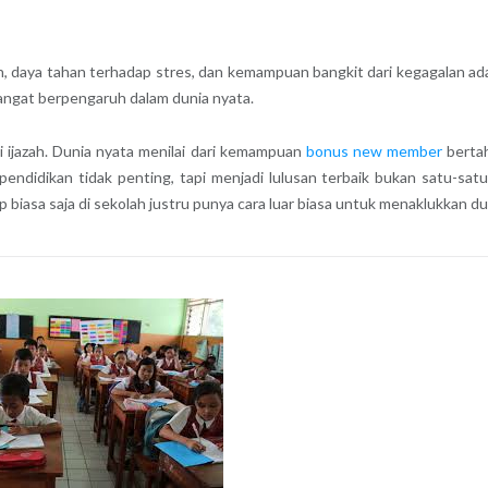
 daya tahan terhadap stres, dan kemampuan bangkit dari kegagalan ad
i sangat berpengaruh dalam dunia nyata.
i ijazah. Dunia nyata menilai dari kemampuan
bonus new member
berta
 pendidikan tidak penting, tapi menjadi lulusan terbaik bukan satu-sat
biasa saja di sekolah justru punya cara luar biasa untuk menaklukkan du