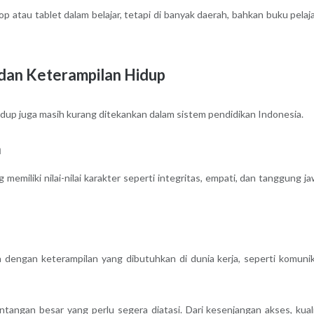
 atau tablet dalam belajar, tetapi di banyak daerah, bahkan buku pelaj
 dan Keterampilan Hidup
idup juga masih kurang ditekankan dalam sistem pendidikan Indonesia.
a
memiliki nilai-nilai karakter seperti integritas, empati, dan tanggung j
dengan keterampilan yang dibutuhkan di dunia kerja, seperti komunik
tangan besar yang perlu segera diatasi. Dari kesenjangan akses, kual