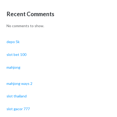
Recent Comments
No comments to show.
depo 5k
slot bet 100
mahjong
mahjong ways 2
slot thailand
slot gacor 777