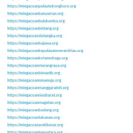
https://miegacoanpulautokongboro.org
https://miegacoanbanyumas.org
https://miegacoanbulukumba.org
https://miegacoanbintang.org
https://miegacoansintangka.org
https://miegacoanbajawa.org
https://miegacoankepulauanmerantiriau.org
https://miegacoankotamobagu.org
https://miegacoanmurungraya.org
https://miegacoanbimantb.org
https://miegacoannmamuju.org
https://miegacoanmanggaraintt.org
https://miegacoanniasbarat.org
https://miegacoanmagetan.org
https://miegacoanbadung.org
https://miegacoantabanan.org
https://miegacoanacehbesar.org
https://miegacoanluwuutara.org