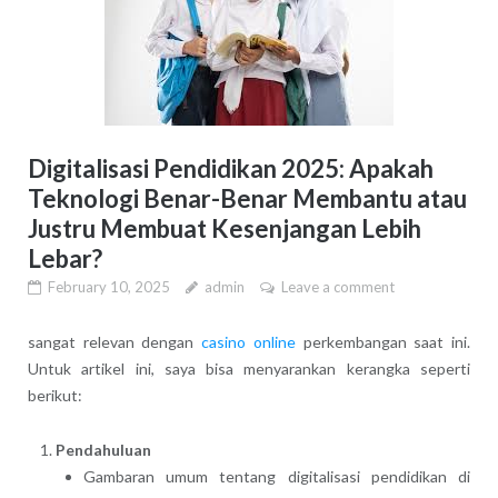
Digitalisasi Pendidikan 2025: Apakah
Teknologi Benar-Benar Membantu atau
Justru Membuat Kesenjangan Lebih
Lebar?
February 10, 2025
admin
Leave a comment
sangat relevan dengan
casino online
perkembangan saat ini.
Untuk artikel ini, saya bisa menyarankan kerangka seperti
berikut:
Pendahuluan
Gambaran umum tentang digitalisasi pendidikan di