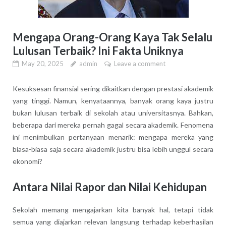
Mengapa Orang-Orang Kaya Tak Selalu
Lulusan Terbaik? Ini Fakta Uniknya
May 20, 2025
admin
Leave a comment
Kesuksesan finansial sering dikaitkan dengan prestasi akademik
yang tinggi. Namun, kenyataannya, banyak orang kaya justru
bukan lulusan terbaik di sekolah atau universitasnya. Bahkan,
beberapa dari mereka pernah gagal secara akademik. Fenomena
ini menimbulkan pertanyaan menarik: mengapa mereka yang
biasa-biasa saja secara akademik justru bisa lebih unggul secara
ekonomi?
Antara Nilai Rapor dan Nilai Kehidupan
Sekolah memang mengajarkan kita banyak hal, tetapi tidak
semua yang diajarkan relevan langsung terhadap keberhasilan