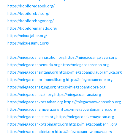
https://kopiforedepok.org/
https://kopiforebali.org/
https://kopiforebogor.org/
https://kopiforemanado.org/
https://mixuejabar.org/
https://mixuesumut.org/
https://miegacoanahnasution.org
https://miegacoangejayan.org
https://miegacoanpemuda.org
https://miegacoanrenon.org
https://miegacoansintang.org
https://miegacoanpulaupramuka.org
https://miegacoanprabumulih.org
https://miegacoanende.org
https://miegacoanagung.org
https://miegacoantidore.org
https://miegacoanaceh.org
https://miegacoanranai.org
https://miegacoankotatahan.org
https://miegacoanwonosobo.org
https://miegacoanampera.org
https://miegacoanbinamarga.org
https://miegacoansenen.org
https://miegacoankemayoran.org
https://miegacoankotabimantb.org
https://miegacoanbenhil.org
https://miegacoancikini.org
https://miegacoanrawabuaya.org