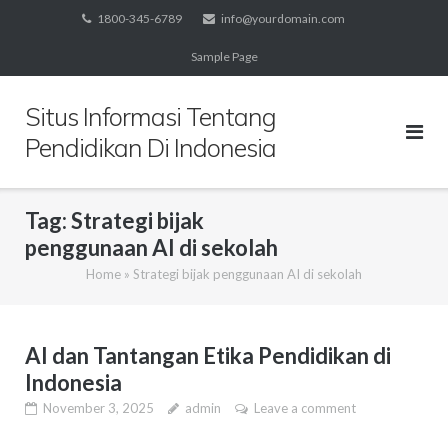
Skip
1800-345-6789
info@yourdomain.com
to
Sample Page
content
Situs Informasi Tentang
Pendidikan Di Indonesia
Tag:
Strategi bijak
penggunaan AI di sekolah
Home
»
Strategi bijak penggunaan AI di sekolah
AI dan Tantangan Etika Pendidikan di
Indonesia
November 3, 2025
admin
Leave a comment