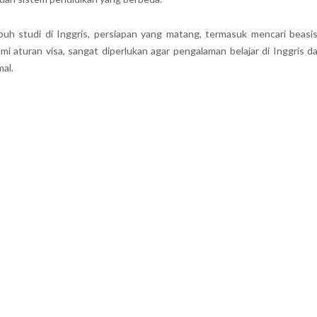
uh studi di Inggris, persiapan yang matang, termasuk mencari beasi
aturan visa, sangat diperlukan agar pengalaman belajar di Inggris d
al.