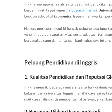
Inggris merupakan salah satu destinasi pendidikan pa
berperingkat tinggi seperti
slot gacor hari ini
Univers
London School of Economics
, Inggris menawarkan pend
Namun, meskipun memiliki banyak peluang, ada juga tan
yang tinggi, persyaratan visa, serta adaptasi terhad
berbagai peluang dan tantangan bagi mahasiswa internas
Peluang Pendidikan di Inggris
1. Kualitas Pendidikan dan Reputasi Gl
Inggris memiliki beberapa universitas terbaik di dunia 
Lulusan dari universitas Inggris memiliki daya saing tin
riset dan analisis kritis membantu mahasiswa berkemban
2. Beragam Pilihan Program Studi