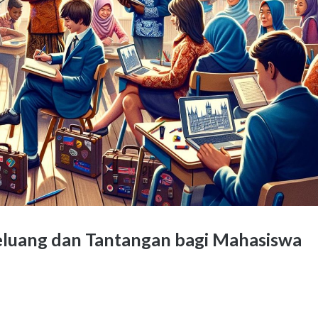
 Peluang dan Tantangan bagi Mahasiswa