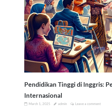
Pendidikan Tinggi di Inggris:
Internasional
March 1, 2025
admin
Leave a comment