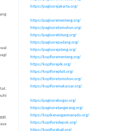
https://pagisorejakarta.org/
yang
https://pagisorementeng.org/
https://pagisoretomohon.org/
https://pagisorebitung.org/
https://pagisorepadang.org/
awal
https://pagisorejateng.org/
bagi
https://kopiforementeng.org/
https://kopiforepik.org/
https://kopiforepluit.org/
https://kopiforetomohon.org/
https://kopiforemakassar.org/
tat.
nuhi
https://pagisorebogor.org/
https://pagisoretangerang.org/
https://kopikenanganmanado.org/
ggi,
https://kopiforedepok.org/
iaya
https://kopiforebali.org/