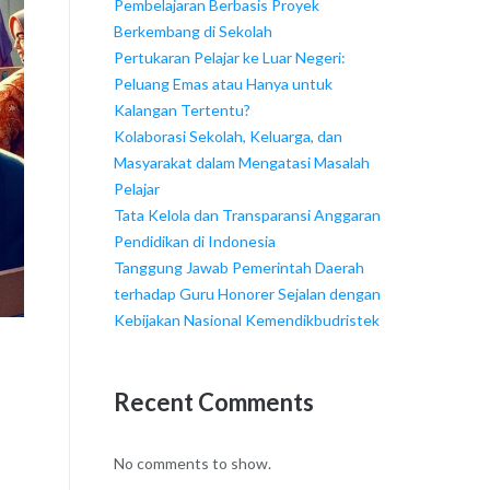
Pembelajaran Berbasis Proyek
Berkembang di Sekolah
Pertukaran Pelajar ke Luar Negeri:
Peluang Emas atau Hanya untuk
Kalangan Tertentu?
Kolaborasi Sekolah, Keluarga, dan
Masyarakat dalam Mengatasi Masalah
Pelajar
Tata Kelola dan Transparansi Anggaran
Pendidikan di Indonesia
Tanggung Jawab Pemerintah Daerah
terhadap Guru Honorer Sejalan dengan
Kebijakan Nasional Kemendikbudristek
Recent Comments
No comments to show.