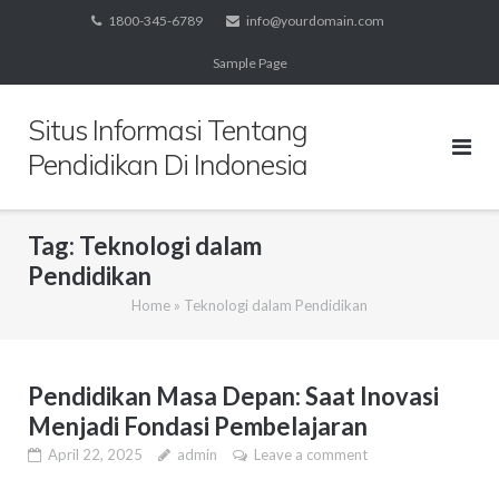
Skip
1800-345-6789
info@yourdomain.com
to
Sample Page
content
Situs Informasi Tentang
Pendidikan Di Indonesia
Tag:
Teknologi dalam
Pendidikan
Home
»
Teknologi dalam Pendidikan
Pendidikan Masa Depan: Saat Inovasi
Menjadi Fondasi Pembelajaran
April 22, 2025
admin
Leave a comment