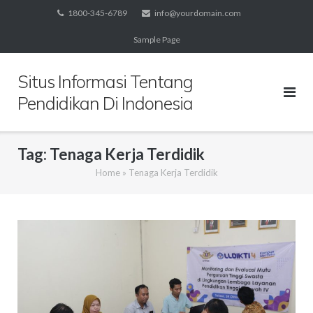
Skip
1800-345-6789
info@yourdomain.com
to
Sample Page
content
Situs Informasi Tentang
Pendidikan Di Indonesia
Tag:
Tenaga Kerja Terdidik
Home
»
Tenaga Kerja Terdidik