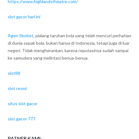
https://www.highlandstheatre.com/
slot gacor hari ini
Agen Sbobet
, pialang taruhan bola yang telah mencuri perhatian
di dunia sepak bola, bukan hanya di Indonesia, tetapi juga di luar
negeri. Tidak mengherankan, karena reputasinya sudah sampai
ke samudera yang melintasi benua-benua.
slot88
slot resmi
situs slot gacor
slot gacor 777
PATNER KAMI: