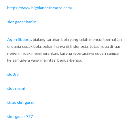
https://www.highlandstheatre.com/
slot gacor hari ini
Agen Sbobet
, pialang taruhan bola yang telah mencuri perhatian
di dunia sepak bola, bukan hanya di Indonesia, tetapi juga di luar
negeri. Tidak mengherankan, karena reputasinya sudah sampai
ke samudera yang melintasi benua-benua.
slot88
slot resmi
situs slot gacor
slot gacor 777