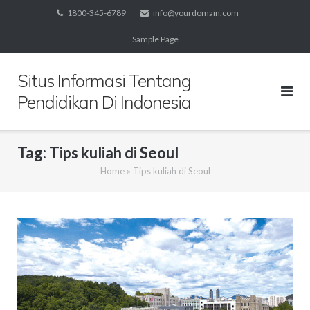
Skip
1800-345-6789
info@yourdomain.com
to
Sample Page
content
Situs Informasi Tentang
Pendidikan Di Indonesia
Tag:
Tips kuliah di Seoul
Home
»
Tips kuliah di Seoul