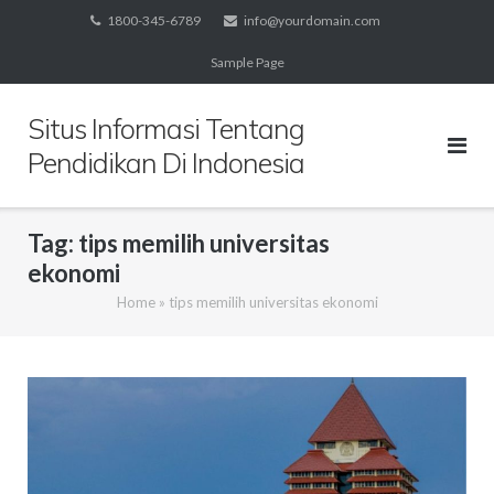
Skip
1800-345-6789
info@yourdomain.com
to
Sample Page
content
Situs Informasi Tentang
Pendidikan Di Indonesia
Tag:
tips memilih universitas
ekonomi
Home
»
tips memilih universitas ekonomi