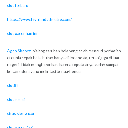
slot terbaru
https://www.highlandstheatre.com/
slot gacor hari ini
Agen Sbobet
, pialang taruhan bola yang telah mencuri perhatian
di dunia sepak bola, bukan hanya di Indonesia, tetapi juga di luar
negeri. Tidak mengherankan, karena reputasinya sudah sampai
ke samudera yang melintasi benua-benua.
slot88
slot resmi
situs slot gacor
slot gacor 777