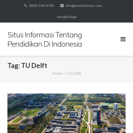
Skip
1800-345-6789
info@yourdomain.com
to
Sample Page
content
Situs Informasi Tentang
Pendidikan Di Indonesia
Tag:
TU Delft
Home
»
TU Delft