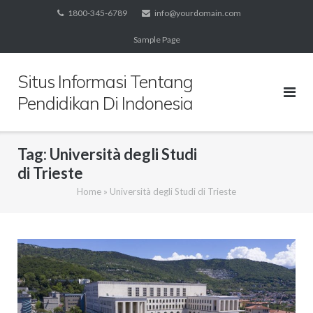
Skip
1800-345-6789
info@yourdomain.com
to
Sample Page
content
Situs Informasi Tentang
Pendidikan Di Indonesia
Tag:
Università degli Studi
di Trieste
Home
»
Università degli Studi di Trieste