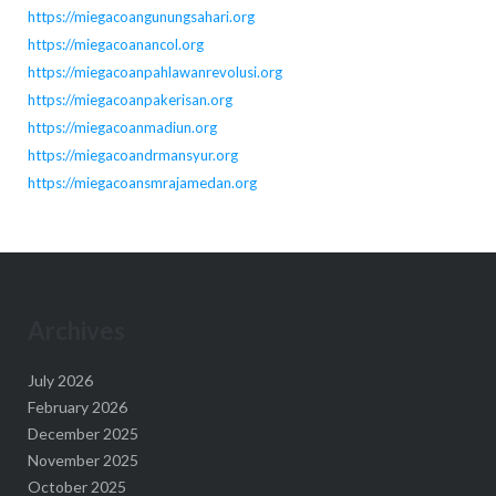
https://miegacoangunungsahari.org
https://miegacoanancol.org
https://miegacoanpahlawanrevolusi.org
https://miegacoanpakerisan.org
https://miegacoanmadiun.org
https://miegacoandrmansyur.org
https://miegacoansmrajamedan.org
Archives
July 2026
February 2026
December 2025
November 2025
October 2025