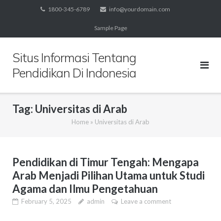
Skip
1800-345-6789
info@yourdomain.com
to
Sample Page
content
Situs Informasi Tentang
Pendidikan Di Indonesia
Tag:
Universitas di Arab
Home
»
Universitas di Arab
Pendidikan di Timur Tengah: Mengapa
Arab Menjadi Pilihan Utama untuk Studi
Agama dan Ilmu Pengetahuan
February 5, 2025
admin
Leave a comment