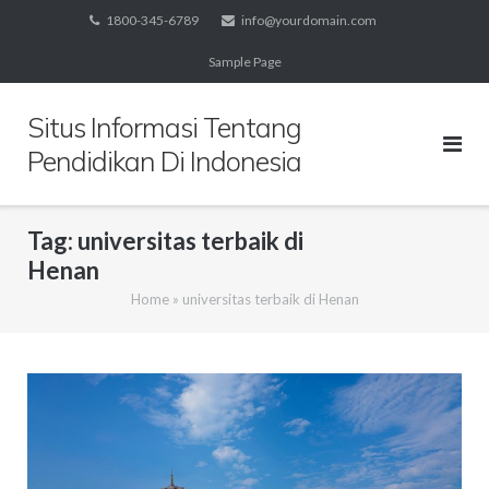
Skip
1800-345-6789
info@yourdomain.com
to
Sample Page
content
Situs Informasi Tentang
Pendidikan Di Indonesia
Tag:
universitas terbaik di
Henan
Home
»
universitas terbaik di Henan