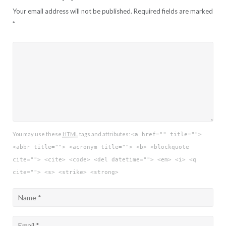
Your email address will not be published.
Required fields are marked
*
You may use these
HTML
tags and attributes:
<a href="" title="">
<abbr title=""> <acronym title=""> <b> <blockquote
cite=""> <cite> <code> <del datetime=""> <em> <i> <q
cite=""> <s> <strike> <strong>