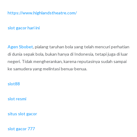
https://www.highlandstheatre.com/
slot gacor hari ini
Agen Sbobet
, pialang taruhan bola yang telah mencuri perhatian
di dunia sepak bola, bukan hanya di Indonesia, tetapi juga di luar
negeri. Tidak mengherankan, karena reputasinya sudah sampai
ke samudera yang melintasi benua-benua.
slot88
slot resmi
situs slot gacor
slot gacor 777