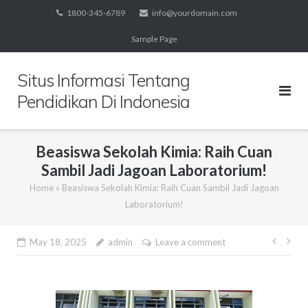
Skip
1800-345-6789
info@yourdomain.com
to
Sample Page
content
Situs Informasi Tentang
Pendidikan Di Indonesia
Beasiswa Sekolah Kimia: Raih Cuan
Sambil Jadi Jagoan Laboratorium!
Home
»
Beasiswa Sekolah Kimia: Raih Cuan Sambil Jadi Jagoan
Laboratorium!
Post
May 18, 2025
admin
Leave a comment
navig