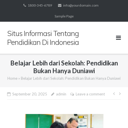
Skip
1800-345-6789
info@yourdomain.com
to
Sample Page
content
Situs Informasi Tentang
Pendidikan Di Indonesia
Belajar Lebih dari Sekolah: Pendidikan
Bukan Hanya Duniawi
Home
»
Belajar Lebih dari Sekolah: Pendidikan Bukan Hanya Duniawi
Post
September 20, 2025
admin
Leave a comment
navig