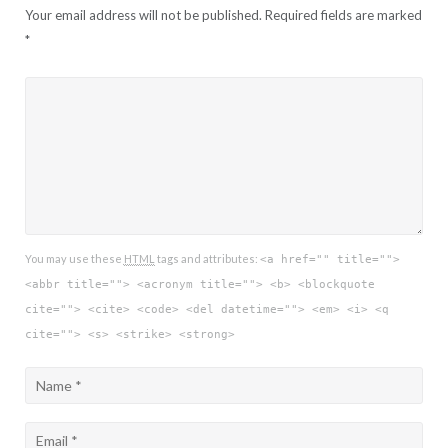
Your email address will not be published.
Required fields are marked
*
You may use these
HTML
tags and attributes:
<a href="" title="">
<abbr title=""> <acronym title=""> <b> <blockquote
cite=""> <cite> <code> <del datetime=""> <em> <i> <q
cite=""> <s> <strike> <strong>