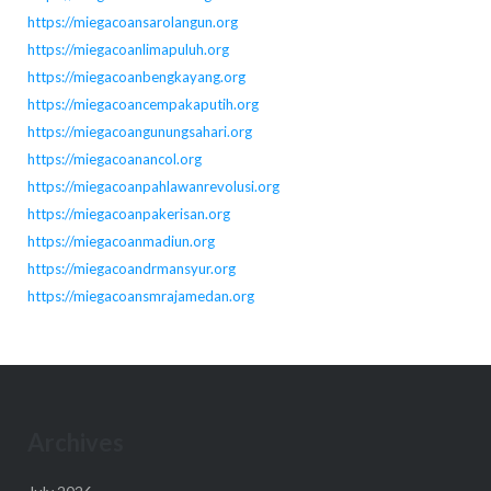
https://miegacoansarolangun.org
https://miegacoanlimapuluh.org
https://miegacoanbengkayang.org
https://miegacoancempakaputih.org
https://miegacoangunungsahari.org
https://miegacoanancol.org
https://miegacoanpahlawanrevolusi.org
https://miegacoanpakerisan.org
https://miegacoanmadiun.org
https://miegacoandrmansyur.org
https://miegacoansmrajamedan.org
Archives