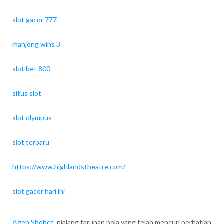
slot gacor 777
mahjong wins 3
slot bet 800
situs slot
slot olympus
slot terbaru
https://www.highlandstheatre.com/
slot gacor hari ini
Agen Sbobet
, pialang taruhan bola yang telah mencuri perhatian