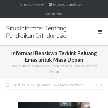
Skip
1800-345-6789
info@yourdomain.com
to
Sample Page
content
Situs Informasi Tentang
Pendidikan Di Indonesia
Informasi Beasiswa Terkini: Peluang
Emas untuk Masa Depan
Home
»
Informasi Beasiswa Terkini: Peluang Emas untuk Masa
Depan
Post
August 20, 2025
admin
Leave a comment
navig