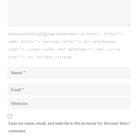
You may use these
HTML
tags and attributes:
<a href="" title="">
<abbr title=""> <acronym title=""> <b> <blockquote
cite=""> <cite> <code> <del datetime=""> <em> <i> <q
cite=""> <s> <strike> <strong>
Save my name, email, and website in this browser for the next time I
comment.