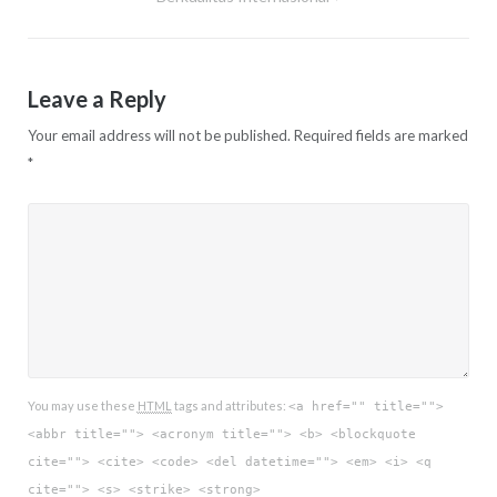
Leave a Reply
Your email address will not be published.
Required fields are marked
*
You may use these
HTML
tags and attributes:
<a href="" title="">
<abbr title=""> <acronym title=""> <b> <blockquote
cite=""> <cite> <code> <del datetime=""> <em> <i> <q
cite=""> <s> <strike> <strong>