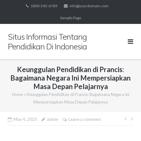
Skip
1800-345-6789
info@yourdomain.com
to
Sample Page
content
Situs Informasi Tentang
Pendidikan Di Indonesia
Keunggulan Pendidikan di Prancis:
Bagaimana Negara Ini Mempersiapkan
Masa Depan Pelajarnya
Home
»
Keunggulan Pendidikan di Prancis: Bagaimana Negara Ini
Mempersiapkan Masa Depan Pelajarnya
Post
May 4, 2025
admin
Leave a comment
navig