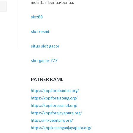
melintasi benua-benua.
slot88
slot resmi
situs slot gacor
slot gacor 777
PATNER KAMI:
https://kopiforebanten.org/
https://kopiforejateng.org/
https://kopiforesumut.org/
https://kopiforejayapura.org/
https://mixuebitung.org/
https://kopikenanganjayapura.org/