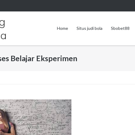
ng
Home
Situs judi bola
Sbobet88
ia
ses Belajar Eksperimen