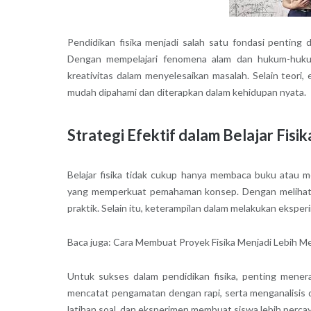
Pendidikan fisika menjadi salah satu fondasi penti
Dengan mempelajari fenomena alam dan hukum-hukum
kreativitas dalam menyelesaikan masalah. Selain teori, 
mudah dipahami dan diterapkan dalam kehidupan nyata.
Strategi Efektif dalam Belajar Fisik
Belajar fisika tidak cukup hanya membaca buku atau
yang memperkuat pemahaman konsep. Dengan melihat h
praktik. Selain itu, keterampilan dalam melakukan eksper
Baca juga: Cara Membuat Proyek Fisika Menjadi Lebih M
Untuk sukses dalam pendidikan fisika, penting mene
mencatat pengamatan dengan rapi, serta menganalisis da
latihan soal, dan eksperimen membuat siswa lebih percay