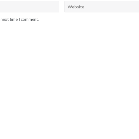
e next time I comment.