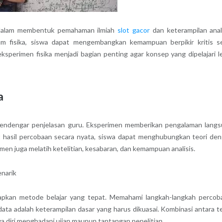
ng dalam membentuk pemahaman ilmiah
slot gacor
dan keterampilan anali
 fisika, siswa dapat mengembangkan kemampuan berpikir kritis s
eksperimen fisika menjadi bagian penting agar konsep yang dipelajari l
a
 mendengar penjelasan guru. Eksperimen memberikan pengalaman lang
asil percobaan secara nyata, siswa dapat menghubungkan teori de
imen juga melatih ketelitian, kesabaran, dan kemampuan analisis.
enarik
rapkan metode belajar yang tepat. Memahami langkah-langkah percob
ta adalah keterampilan dasar yang harus dikuasai. Kombinasi antara te
a diri menghadapi ujian maupun tantangan penelitian.