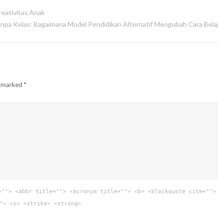
eativitas Anak
npa Kelas: Bagaimana Model Pendidikan Alternatif Mengubah Cara Belaj
e marked
*
=""> <abbr title=""> <acronym title=""> <b> <blockquote cite="">
"> <s> <strike> <strong>