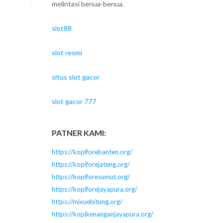
melintasi benua-benua.
slot88
slot resmi
situs slot gacor
slot gacor 777
PATNER KAMI:
https://kopiforebanten.org/
https://kopiforejateng.org/
https://kopiforesumut.org/
https://kopiforejayapura.org/
https://mixuebitung.org/
https://kopikenanganjayapura.org/