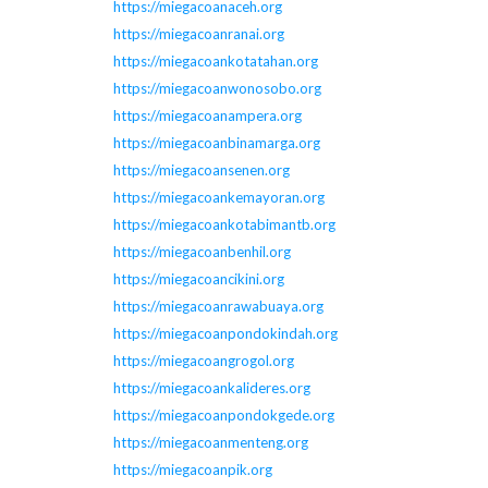
https://miegacoanaceh.org
https://miegacoanranai.org
https://miegacoankotatahan.org
https://miegacoanwonosobo.org
https://miegacoanampera.org
https://miegacoanbinamarga.org
https://miegacoansenen.org
https://miegacoankemayoran.org
https://miegacoankotabimantb.org
https://miegacoanbenhil.org
https://miegacoancikini.org
https://miegacoanrawabuaya.org
https://miegacoanpondokindah.org
https://miegacoangrogol.org
https://miegacoankalideres.org
https://miegacoanpondokgede.org
https://miegacoanmenteng.org
https://miegacoanpik.org