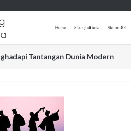
ng
Home
Situs judi bola
Sbobet88
ia
enghadapi Tantangan Dunia Modern