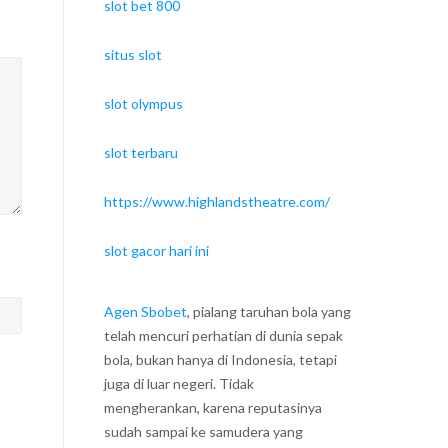
slot bet 800
situs slot
slot olympus
slot terbaru
https://www.highlandstheatre.com/
slot gacor hari ini
Agen Sbobet
, pialang taruhan bola yang
telah mencuri perhatian di dunia sepak
bola, bukan hanya di Indonesia, tetapi
juga di luar negeri. Tidak
mengherankan, karena reputasinya
sudah sampai ke samudera yang