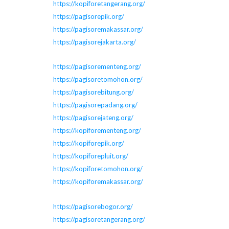
https://kopiforetangerang.org/
https://pagisorepik.org/
https://pagisoremakassar.org/
https://pagisorejakarta.org/
https://pagisorementeng.org/
https://pagisoretomohon.org/
https://pagisorebitung.org/
https://pagisorepadang.org/
https://pagisorejateng.org/
https://kopiforementeng.org/
https://kopiforepik.org/
https://kopiforepluit.org/
https://kopiforetomohon.org/
https://kopiforemakassar.org/
https://pagisorebogor.org/
https://pagisoretangerang.org/