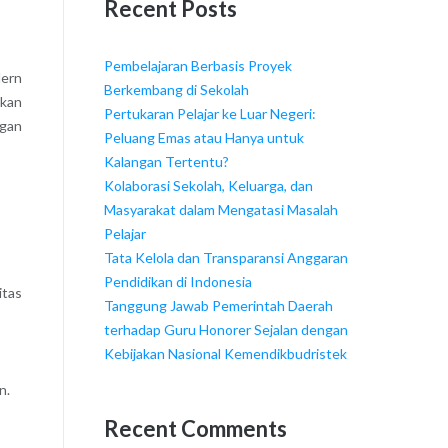
Recent Posts
Pembelajaran Berbasis Proyek
dern
Berkembang di Sekolah
ikan
Pertukaran Pelajar ke Luar Negeri:
ngan
Peluang Emas atau Hanya untuk
Kalangan Tertentu?
Kolaborasi Sekolah, Keluarga, dan
Masyarakat dalam Mengatasi Masalah
Pelajar
Tata Kelola dan Transparansi Anggaran
Pendidikan di Indonesia
itas
Tanggung Jawab Pemerintah Daerah
terhadap Guru Honorer Sejalan dengan
Kebijakan Nasional Kemendikbudristek
n.
Recent Comments