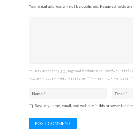
Your email address will not be published.
Required fields ar
You may use these
HTML
tags and attributes:
<a href="" title
<cite> <code> <del datetime=""> <em> <i> <q cite="
Save my name, email, and website in this browser for th