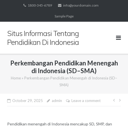
Skip
1800-345-6789
info@yourdomain.com
to
Sample Page
content
Situs Informasi Tentang
Pendidikan Di Indonesia
Perkembangan Pendidikan Menengah
di Indonesia (SD–SMA)
Home
»
Perkembangan Pendidikan Menengah di Indonesia (SD–
SMA)
Post
October 29, 2025
admin
Leave a comment
navig
Pendidikan menengah di Indonesia mencakup SD, SMP, dan