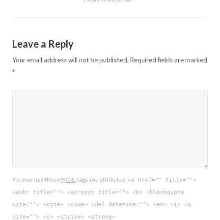
Leave a Reply
Your email address will not be published.
Required fields are marked
*
You may use these
HTML
tags and attributes:
<a href="" title="">
<abbr title=""> <acronym title=""> <b> <blockquote
cite=""> <cite> <code> <del datetime=""> <em> <i> <q
cite=""> <s> <strike> <strong>