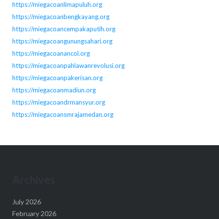
https://miegacoanlimapuluh.org
https://miegacoanbengkayang.org
https://miegacoancempakaputih.org
https://miegacoangunungsahari.org
https://miegacoanancol.org
https://miegacoanpahlawanrevolusi.org
https://miegacoanpakerisan.org
https://miegacoanmadiun.org
https://miegacoandrmansyur.org
https://miegacoansmrajamedan.org
Archives
July 2026
February 2026