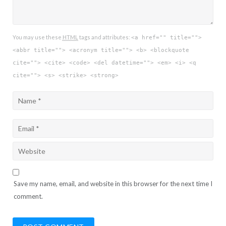
You may use these
HTML
tags and attributes:
<a href="" title="">
<abbr title=""> <acronym title=""> <b> <blockquote
cite=""> <cite> <code> <del datetime=""> <em> <i> <q
cite=""> <s> <strike> <strong>
Save my name, email, and website in this browser for the next time I
comment.