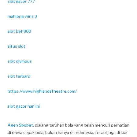
slot gacor 777
mahjong wins 3
slot bet 800
situs slot
slot olympus
slot terbaru
https://www.highlandstheatre.com/
slot gacor hari ini
Agen Sbobet
, pialang taruhan bola yang telah mencuri perhatian
di dunia sepak bola, bukan hanya di Indonesia, tetapi juga di luar