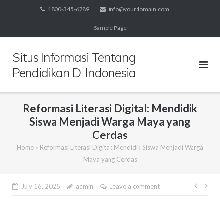
Skip
1800-345-6789
info@yourdomain.com
to
Sample Page
content
Situs Informasi Tentang
Pendidikan Di Indonesia
Reformasi Literasi Digital: Mendidik
Siswa Menjadi Warga Maya yang
Cerdas
Home
»
Reformasi Literasi Digital: Mendidik Siswa Menjadi Warga
Maya yang Cerdas
Post
July 16, 2025
admin
Leave a comment
navig