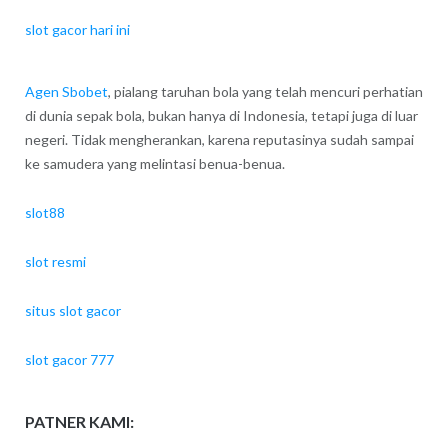
slot gacor hari ini
Agen Sbobet
, pialang taruhan bola yang telah mencuri perhatian
di dunia sepak bola, bukan hanya di Indonesia, tetapi juga di luar
negeri. Tidak mengherankan, karena reputasinya sudah sampai
ke samudera yang melintasi benua-benua.
slot88
slot resmi
situs slot gacor
slot gacor 777
PATNER KAMI: