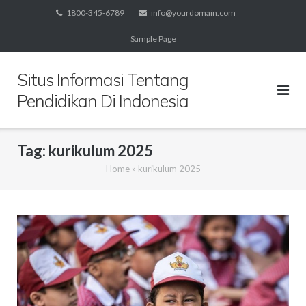
Skip
1800-345-6789
info@yourdomain.com
to
Sample Page
content
Situs Informasi Tentang
Pendidikan Di Indonesia
Tag:
kurikulum 2025
Home
»
kurikulum 2025