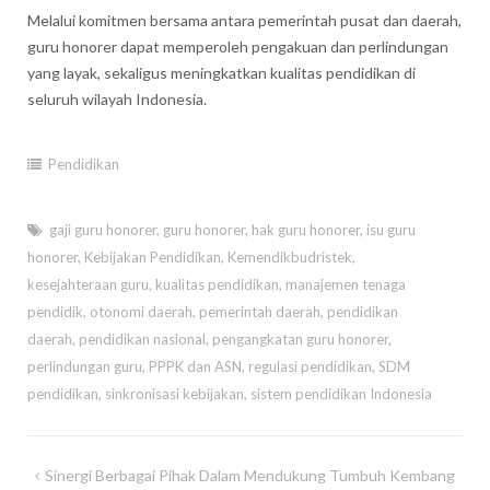
Melalui komitmen bersama antara pemerintah pusat dan daerah,
guru honorer dapat memperoleh pengakuan dan perlindungan
yang layak, sekaligus meningkatkan kualitas pendidikan di
seluruh wilayah Indonesia.
Pendidikan
gaji guru honorer
,
guru honorer
,
hak guru honorer
,
isu guru
honorer
,
Kebijakan Pendidikan
,
Kemendikbudristek
,
kesejahteraan guru
,
kualitas pendidikan
,
manajemen tenaga
pendidik
,
otonomi daerah
,
pemerintah daerah
,
pendidikan
daerah
,
pendidikan nasional
,
pengangkatan guru honorer
,
perlindungan guru
,
PPPK dan ASN
,
regulasi pendidikan
,
SDM
pendidikan
,
sinkronisasi kebijakan
,
sistem pendidikan Indonesia
Post
Sinergi Berbagai Pihak Dalam Mendukung Tumbuh Kembang