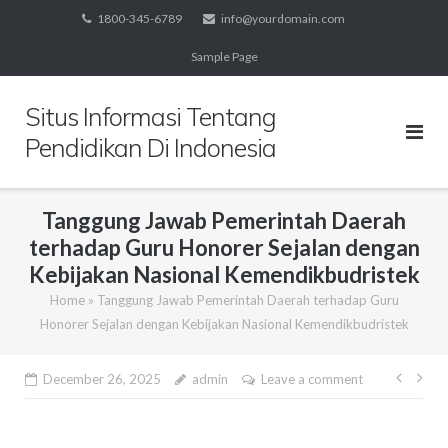
Skip
1800-345-6789
info@yourdomain.com
to
Sample Page
content
Situs Informasi Tentang
Pendidikan Di Indonesia
Tanggung Jawab Pemerintah Daerah
terhadap Guru Honorer Sejalan dengan
Kebijakan Nasional Kemendikbudristek
Home
»
Tanggung Jawab Pemerintah Daerah terhadap Guru
Honorer Sejalan dengan Kebijakan Nasional Kemendikbudristek
Post
December 26, 2025
admin
Leave a comment
navig