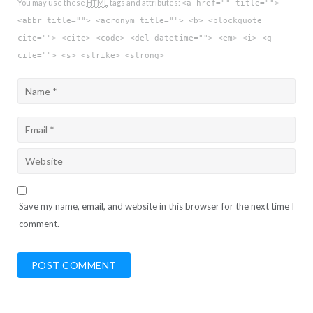
You may use these
HTML
tags and attributes:
<a href="" title="">
<abbr title=""> <acronym title=""> <b> <blockquote
cite=""> <cite> <code> <del datetime=""> <em> <i> <q
cite=""> <s> <strike> <strong>
Save my name, email, and website in this browser for the next time I
comment.