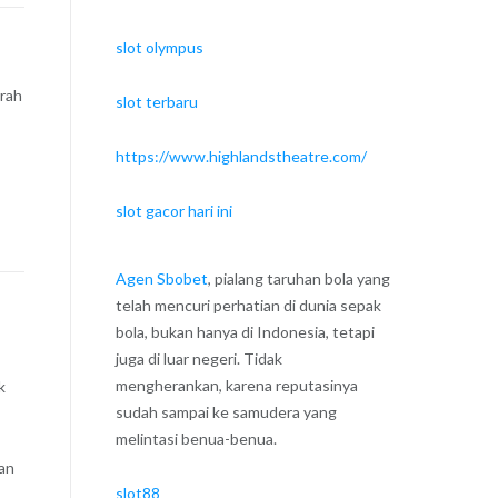
slot olympus
rah
slot terbaru
https://www.highlandstheatre.com/
slot gacor hari ini
Agen Sbobet
, pialang taruhan bola yang
telah mencuri perhatian di dunia sepak
bola, bukan hanya di Indonesia, tetapi
juga di luar negeri. Tidak
mengherankan, karena reputasinya
k
sudah sampai ke samudera yang
melintasi benua-benua.
an
slot88