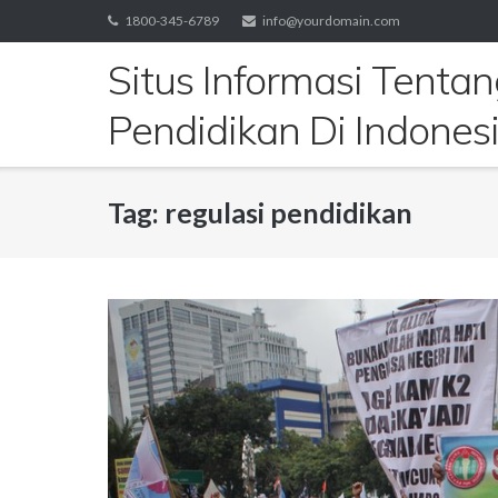
Skip
1800-345-6789
info@yourdomain.com
to
Situs Informasi Tenta
content
Pendidikan Di Indones
Tag:
regulasi pendidikan