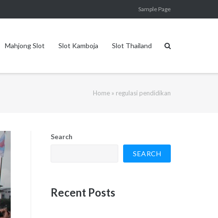
Sample Page
Mahjong Slot
Slot Kamboja
Slot Thailand
Home
»
regulasi pendidikan
Search
SEARCH
Recent Posts