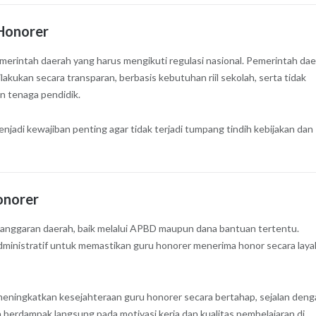
Honorer
intah daerah yang harus mengikuti regulasi nasional. Pemerintah dae
ukan secara transparan, berbasis kebutuhan riil sekolah, serta tidak
n tenaga pendidik.
enjadi kewajiban penting agar tidak terjadi tumpang tindih kebijakan dan
onorer
 anggaran daerah, baik melalui APBD maupun dana bantuan tertentu.
dministratif untuk memastikan guru honorer menerima honor secara laya
eningkatkan kesejahteraan guru honorer secara bertahap, sejalan deng
 berdampak langsung pada motivasi kerja dan kualitas pembelajaran di