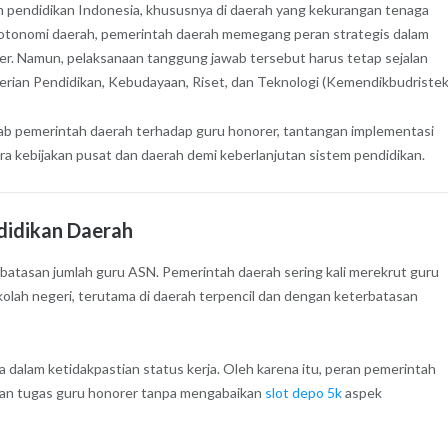
m pendidikan Indonesia, khususnya di daerah yang kekurangan tenaga
s otonomi daerah, pemerintah daerah memegang peran strategis dalam
er. Namun, pelaksanaan tanggung jawab tersebut harus tetap sejalan
erian Pendidikan, Kebudayaan, Riset, dan Teknologi (Kemendikbudristek
wab pemerintah daerah terhadap guru honorer, tantangan implementasi
ara kebijakan pusat dan daerah demi keberlanjutan sistem pendidikan.
didikan Daerah
rbatasan jumlah guru ASN. Pemerintah daerah sering kali merekrut guru
lah negeri, terutama di daerah terpencil dan dengan keterbatasan
a dalam ketidakpastian status kerja. Oleh karena itu, peran pemerintah
gan tugas guru honorer tanpa mengabaikan
slot depo 5k
aspek