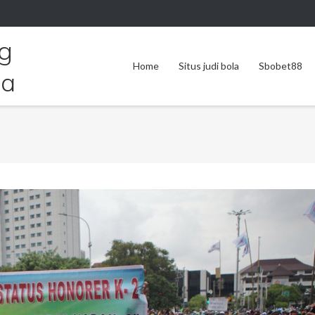
ng
Home
Situs judi bola
Sbobet88
ia