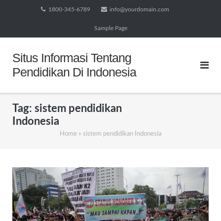
Skip
1800-345-6789
info@yourdomain.com
to
Sample Page
content
Situs Informasi Tentang
Pendidikan Di Indonesia
Tag:
sistem pendidikan
Indonesia
Home
»
sistem pendidikan Indonesia