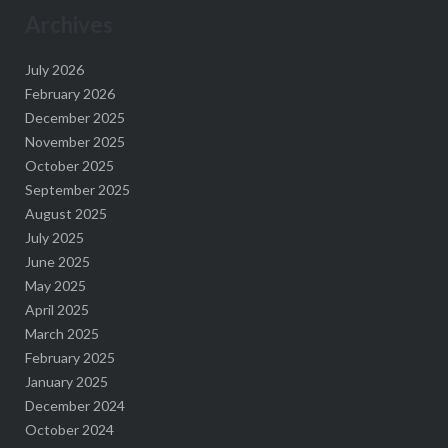
Archives
July 2026
February 2026
December 2025
November 2025
October 2025
September 2025
August 2025
July 2025
June 2025
May 2025
April 2025
March 2025
February 2025
January 2025
December 2024
October 2024