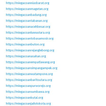
https://miegacoanniasbarat.org
https://miegacoanmagetan.org
https://miegacoanbadung.org
https://miegacoantabanan.org
https://miegacoanacehbesar.org
https://miegacoanluwuutara.org
https://miegacoantobasamosir.org
https://miegacoanbuton.org
https://miegacoanrejanglebong.org
https://miegacoanasahan.org
https://miegacoanempatlawang.org
https://miegacoansimpangampek.org
https://miegacoanwatampone.org
https://miegacoanbaritoutara.org
https://miegacoanpurworejo.org
https://miegacoansumbawa.org
https://miegacoankutai.org
https://miegacoanjailolokota.org