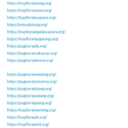
https://kopiforejateng.org/
https://kopiforesumut.org/
https://kopiforejayapura.org/
https://mixuebitung.org/
https://kopikenanganjayapura.org/
https://kopiforetangerang.org/
https://pagisorepik.org/
https://pagisoremakassar.org/
https://pagisorejakarta.org/
https://pagisorementeng.org/
https://pagisoretomohon.org/
https://pagisorebitung.org/
https://pagisorepadang.org/
https://pagisorejateng.org/
https://kopiforementeng.org/
https://kopiforepik.org/
https://kopiforepluit.org/