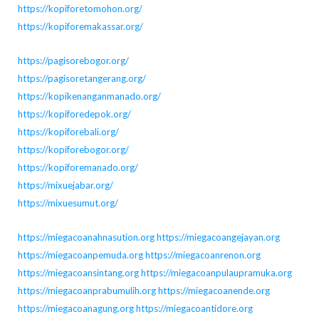
https://kopiforetomohon.org/
https://kopiforemakassar.org/
https://pagisorebogor.org/
https://pagisoretangerang.org/
https://kopikenanganmanado.org/
https://kopiforedepok.org/
https://kopiforebali.org/
https://kopiforebogor.org/
https://kopiforemanado.org/
https://mixuejabar.org/
https://mixuesumut.org/
https://miegacoanahnasution.org
https://miegacoangejayan.org
https://miegacoanpemuda.org
https://miegacoanrenon.org
https://miegacoansintang.org
https://miegacoanpulaupramuka.org
https://miegacoanprabumulih.org
https://miegacoanende.org
https://miegacoanagung.org
https://miegacoantidore.org