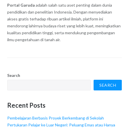
Portal Garuda
adalah salah satu aset penting dalam dunia
pendidikan dan penelitian Indonesia. Dengan menyediakan
akses gratis terhadap ribuan artikel ilmiah, platform ini
mendorong lahirnya budaya riset yang lebih kuat, meningkatkan
kualitas pendidikan tinggi, serta mendukung pengembangan
ilmu pengetahuan di tanah air.
Search
SEARCH
Recent Posts
Pembelajaran Berbasis Proyek Berkembang di Sekolah
Pertukaran Pelajar ke Luar Negeri: Peluang Emas atau Hanya