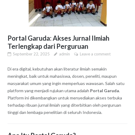
Portal Garuda: Akses Jurnal Ilmiah
Terlengkap dari Perguruan
September 22, 2025
admin
Leave a comment
Di era digital, kebutuhan akan literatur ilmiah semakin
meningkat, baik untuk mahasiswa, dosen, peneliti, maupun
masyarakat umum yang ingin memperluas wawasan. Salah satu
platform yang menjadi rujukan utama adalah
Portal Garuda
.
Platform ini dikembangkan untuk menyediakan akses terbuka
terhadap ribuan jurnal ilmiah yang diterbitkan oleh perguruan
tinggi dan lembaga penelitian di seluruh Indonesia.