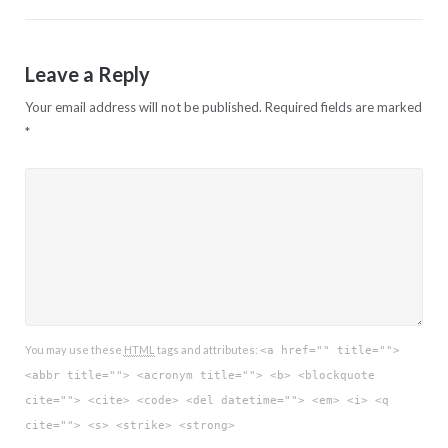
Leave a Reply
Your email address will not be published.
Required fields are marked
*
You may use these
HTML
tags and attributes:
<a href="" title="">
<abbr title=""> <acronym title=""> <b> <blockquote
cite=""> <cite> <code> <del datetime=""> <em> <i> <q
cite=""> <s> <strike> <strong>