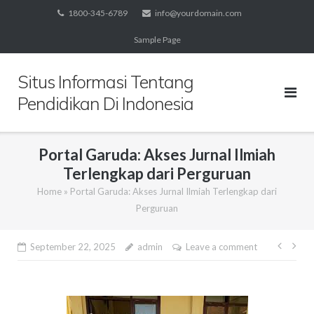
Skip
1800-345-6789
info@yourdomain.com
to
Sample Page
content
Situs Informasi Tentang
Pendidikan Di Indonesia
Portal Garuda: Akses Jurnal Ilmiah
Terlengkap dari Perguruan
Home
»
Portal Garuda: Akses Jurnal Ilmiah Terlengkap dari
Perguruan
Post
September 22, 2025
admin
Leave a comment
navig