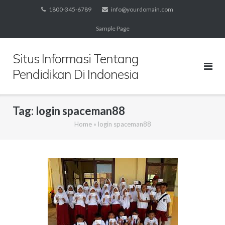
Skip
1800-345-6789
info@yourdomain.com
to
Sample Page
content
Situs Informasi Tentang
Pendidikan Di Indonesia
Tag:
login spaceman88
Home
»
login spaceman88