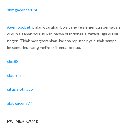
slot gacor hari ini
Agen Sbobet
, pialang taruhan bola yang telah mencuri perhatian
di dunia sepak bola, bukan hanya di Indonesia, tetapi juga di luar
negeri. Tidak mengherankan, karena reputasinya sudah sampai
ke samudera yang melintasi benua-benua.
slot88
slot resmi
situs slot gacor
slot gacor 777
PATNER KAMI: