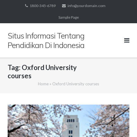
Skip
1800-345-6789
info@yourdomain.com
to
Sample Page
content
Situs Informasi Tentang
Pendidikan Di Indonesia
Tag:
Oxford University
courses
Home
»
Oxford University courses