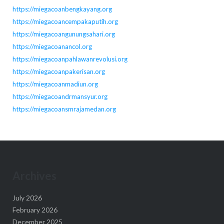
https://miegacoanbengkayang.org
https://miegacoancempakaputih.org
https://miegacoangunungsahari.org
https://miegacoanancol.org
https://miegacoanpahlawanrevolusi.org
https://miegacoanpakerisan.org
https://miegacoanmadiun.org
https://miegacoandrmansyur.org
https://miegacoansmrajamedan.org
Archives
July 2026
February 2026
December 2025