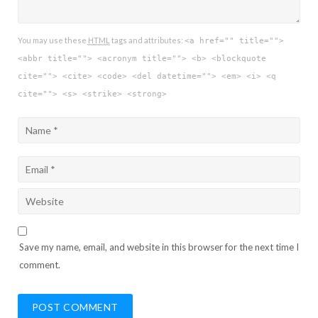
You may use these
HTML
tags and attributes:
<a href="" title="">
<abbr title=""> <acronym title=""> <b> <blockquote
cite=""> <cite> <code> <del datetime=""> <em> <i> <q
cite=""> <s> <strike> <strong>
Save my name, email, and website in this browser for the next time I
comment.