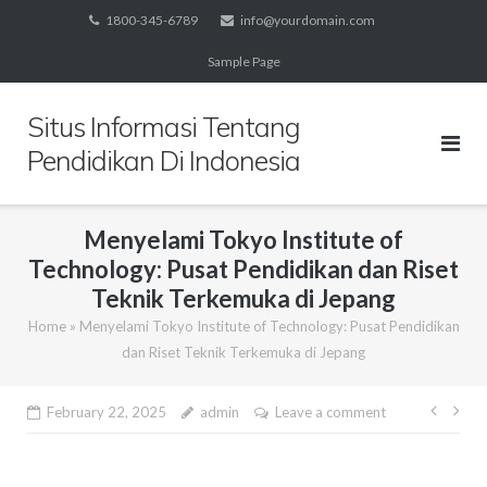
Skip
1800-345-6789
info@yourdomain.com
to
Sample Page
content
Situs Informasi Tentang
Pendidikan Di Indonesia
Menyelami Tokyo Institute of
Technology: Pusat Pendidikan dan Riset
Teknik Terkemuka di Jepang
Home
»
Menyelami Tokyo Institute of Technology: Pusat Pendidikan
dan Riset Teknik Terkemuka di Jepang
Post
February 22, 2025
admin
Leave a comment
navig