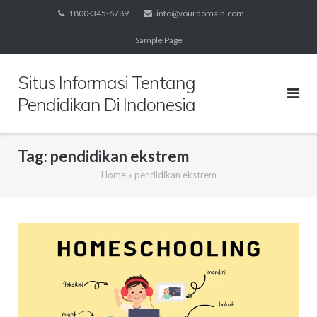
Skip
1800-345-6789
info@yourdomain.com
to
Sample Page
content
Situs Informasi Tentang
Pendidikan Di Indonesia
Tag:
pendidikan ekstrem
Home
»
pendidikan ekstrem