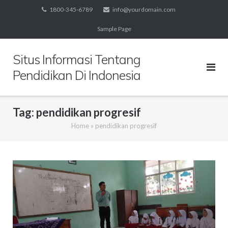
Skip
1800-345-6789
info@yourdomain.com
to
Sample Page
content
Situs Informasi Tentang
Pendidikan Di Indonesia
Tag:
pendidikan progresif
Home
»
pendidikan progresif