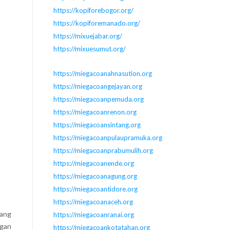
https://kopiforebogor.org/
https://kopiforemanado.org/
https://mixuejabar.org/
https://mixuesumut.org/
https://miegacoanahnasution.org
https://miegacoangejayan.org
https://miegacoanpemuda.org
https://miegacoanrenon.org
https://miegacoansintang.org
https://miegacoanpulaupramuka.org
https://miegacoanprabumulih.org
https://miegacoanende.org
https://miegacoanagung.org
https://miegacoantidore.org
https://miegacoanaceh.org
yang
https://miegacoanranai.org
ngan
https://miegacoankotatahan.org