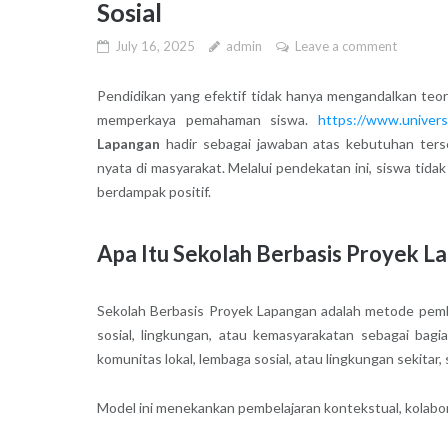
Sosial
July 16, 2025
admin
Leave a comment
Pendidikan yang efektif tidak hanya mengandalkan teor
memperkaya pemahaman siswa.
https://www.univers
Lapangan
hadir sebagai jawaban atas kebutuhan ters
nyata di masyarakat. Melalui pendekatan ini, siswa tidak 
berdampak positif.
Apa Itu Sekolah Berbasis Proyek L
Sekolah Berbasis Proyek Lapangan adalah metode pembe
sosial, lingkungan, atau kemasyarakatan sebagai bagian
komunitas lokal, lembaga sosial, atau lingkungan sekitar,
Model ini menekankan pembelajaran kontekstual, kolabo