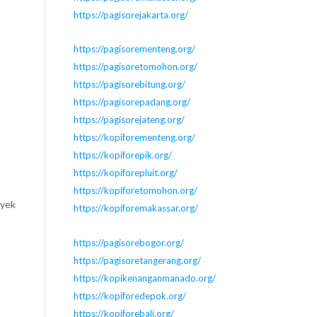
https://pagisorejakarta.org/
https://pagisorementeng.org/
https://pagisoretomohon.org/
https://pagisorebitung.org/
https://pagisorepadang.org/
https://pagisorejateng.org/
https://kopiforementeng.org/
https://kopiforepik.org/
https://kopiforepluit.org/
https://kopiforetomohon.org/
oyek
https://kopiforemakassar.org/
https://pagisorebogor.org/
https://pagisoretangerang.org/
https://kopikenanganmanado.org/
https://kopiforedepok.org/
https://kopiforebali.org/