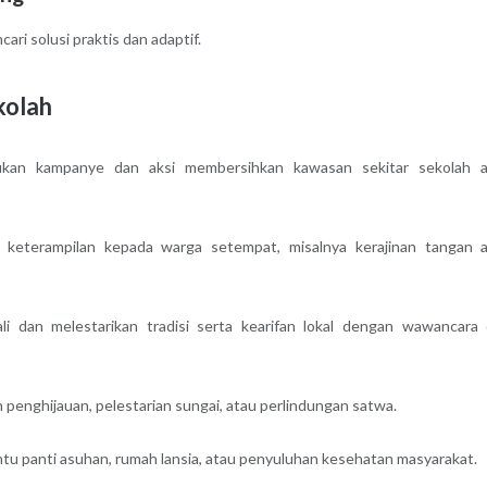
i solusi praktis dan adaptif.
kolah
kan kampanye dan aksi membersihkan kawasan sekitar sekolah a
keterampilan kepada warga setempat, misalnya kerajinan tangan 
i dan melestarikan tradisi serta kearifan lokal dengan wawancara
n penghijauan, pelestarian sungai, atau perlindungan satwa.
 panti asuhan, rumah lansia, atau penyuluhan kesehatan masyarakat.