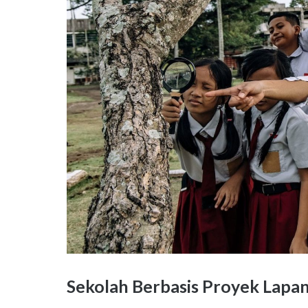
Sekolah Berbasis Proyek Lapa