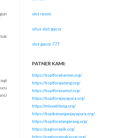
ngun
slot resmi
situs slot gacor
ntuk
slot gacor 777
PATNER KAMI:
https://kopiforebanten.org/
tegi
https://kopiforejateng.org/
guru
https://kopiforesumut.org/
unci
https://kopiforejayapura.org/
https://mixuebitung.org/
https://kopikenanganjayapura.org/
https://kopiforetangerang.org/
https://pagisorepik.org/
https://pagisoremakassar.org/