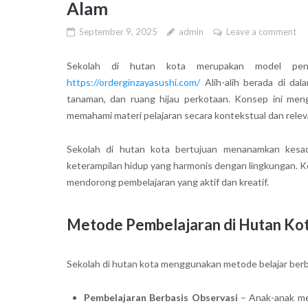
Alam
September 9, 2025
admin
Leave a comment
Sekolah di hutan kota merupakan model pend
https://orderginzayasushi.com/
Alih-alih berada di dal
tanaman, dan ruang hijau perkotaan. Konsep ini men
memahami materi pelajaran secara kontekstual dan rele
Sekolah di hutan kota bertujuan menanamkan kesad
keterampilan hidup yang harmonis dengan lingkungan. Ke
mendorong pembelajaran yang aktif dan kreatif.
Metode Pembelajaran di Hutan Ko
Sekolah di hutan kota menggunakan metode belajar berb
Pembelajaran Berbasis Observasi
– Anak-anak mem