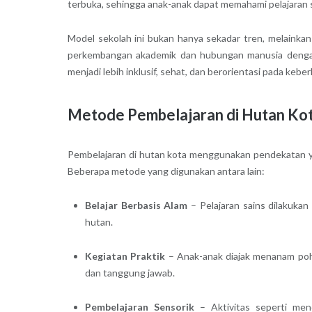
terbuka, sehingga anak-anak dapat memahami pelajaran 
Model sekolah ini bukan hanya sekadar tren, melaink
perkembangan akademik dan hubungan manusia dengan 
menjadi lebih inklusif, sehat, dan berorientasi pada kebe
Metode Pembelajaran di Hutan Ko
Pembelajaran di hutan kota menggunakan pendekatan yang
Beberapa metode yang digunakan antara lain:
Belajar Berbasis Alam
– Pelajaran sains dilakukan
hutan.
Kegiatan Praktik
– Anak-anak diajak menanam poh
dan tanggung jawab.
Pembelajaran Sensorik
– Aktivitas seperti men