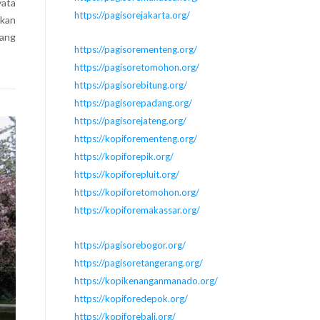
yata
https://pagisorejakarta.org/
gkan
uang
https://pagisorementeng.org/
https://pagisoretomohon.org/
https://pagisorebitung.org/
https://pagisorepadang.org/
https://pagisorejateng.org/
https://kopiforementeng.org/
https://kopiforepik.org/
https://kopiforepluit.org/
https://kopiforetomohon.org/
https://kopiforemakassar.org/
https://pagisorebogor.org/
https://pagisoretangerang.org/
https://kopikenanganmanado.org/
https://kopiforedepok.org/
https://kopiforebali.org/