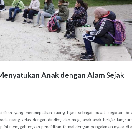
 Menyatukan Anak dengan Alam Sejak
dikan yang menempatkan ruang hijau sebagai pusat kegiatan bela
 pada ruang kelas dengan dinding dan meja, anak-anak belajar langsun
ep ini menggabungkan pendidikan formal dengan pengalaman nyata di 