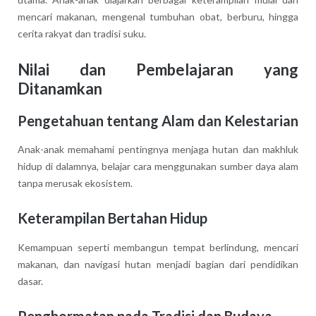
mencari makanan, mengenal tumbuhan obat, berburu, hingga
cerita rakyat dan tradisi suku.
Nilai dan Pembelajaran yang
Ditanamkan
Pengetahuan tentang Alam dan Kelestarian
Anak-anak memahami pentingnya menjaga hutan dan makhluk
hidup di dalamnya, belajar cara menggunakan sumber daya alam
tanpa merusak ekosistem.
Keterampilan Bertahan Hidup
Kemampuan seperti membangun tempat berlindung, mencari
makanan, dan navigasi hutan menjadi bagian dari pendidikan
dasar.