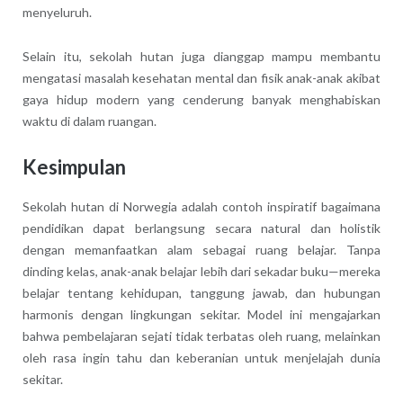
menyeluruh.
Selain itu, sekolah hutan juga dianggap mampu membantu
mengatasi masalah kesehatan mental dan fisik anak-anak akibat
gaya hidup modern yang cenderung banyak menghabiskan
waktu di dalam ruangan.
Kesimpulan
Sekolah hutan di Norwegia adalah contoh inspiratif bagaimana
pendidikan dapat berlangsung secara natural dan holistik
dengan memanfaatkan alam sebagai ruang belajar. Tanpa
dinding kelas, anak-anak belajar lebih dari sekadar buku—mereka
belajar tentang kehidupan, tanggung jawab, dan hubungan
harmonis dengan lingkungan sekitar. Model ini mengajarkan
bahwa pembelajaran sejati tidak terbatas oleh ruang, melainkan
oleh rasa ingin tahu dan keberanian untuk menjelajah dunia
sekitar.