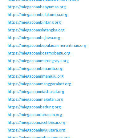
https://miegacoanbanyumas.org
https://miegacoanbulukumba.org
https://miegacoanbintang.org
https://miegacoansintangka.org
https://miegacoanbajawa.org
https://miegacoankepulauanmerantiriau.org
https://miegacoankotamobagu.org
https://miegacoanmurungraya.org
https://miegacoanbimantb.org
https://miegacoannmamuju.org
https://miegacoanmanggaraintt.org
https://miegacoanniasbarat.org
https://miegacoanmagetan.org
https://miegacoanbadung.org
https://miegacoantabanan.org
https://miegacoanacehbesar.org
https://miegacoanluwuutara.org
https://miegacoantobasamosir.org