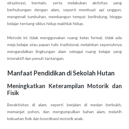
eksplorasi, bermain, serta melakukan aktivitas yang
berhubungan dengan alam, seperti membuat api unggun,
mengenali tumbuhan, membangun tempat berlindung, hingga
belajar tentang siklus hidup makhluk hidup.
Metode ini tidak menggunakan ruang kelas formal, tidak ada
meja belajar atau papan tulis tradisional, melainkan sepenuhnya
mengandalkan lingkungan alam sebagai ruang belajar yang
interaktif dan penuh tantangan.
Manfaat Pendidikan di Sekolah Hutan
Meningkatkan Keterampilan Motorik dan
Fisik
Beraktivitas di alam, seperti berjalan di medan berbukit,
memanjat pohon, dan mengumpulkan bahan alam, melatih
kekuatan fisik dan koordinasi motorik anak.