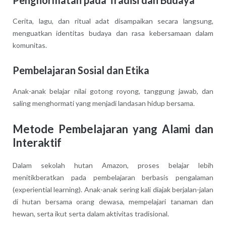
Penghormatan pada Tradisi dan Budaya
Cerita, lagu, dan ritual adat disampaikan secara langsung,
menguatkan identitas budaya dan rasa kebersamaan dalam
komunitas.
Pembelajaran Sosial dan Etika
Anak-anak belajar nilai gotong royong, tanggung jawab, dan
saling menghormati yang menjadi landasan hidup bersama.
Metode Pembelajaran yang Alami dan
Interaktif
Dalam sekolah hutan Amazon, proses belajar lebih
menitikberatkan pada pembelajaran berbasis pengalaman
(experiential learning). Anak-anak sering kali diajak berjalan-jalan
di hutan bersama orang dewasa, mempelajari tanaman dan
hewan, serta ikut serta dalam aktivitas tradisional.