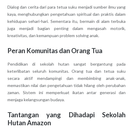
Dialog dan cerita dari para tetua suku menjadi sumber ilmu yang
kaya, menghubungkan pengetahuan spiritual dan praktis dalam
kehidupan sehari-hari. Sementara itu, bermain di alam terbuka
juga menjadi bagian penting dalam mengasah motorik,
kreativitas, dan kemampuan problem solving anak.
Peran Komunitas dan Orang Tua
Pendidikan di sekolah hutan sangat bergantung pada
keterlibatan seluruh komunitas. Orang tua dan tetua suku
secara aktif mendampingi dan membimbing anak-anak,
memastikan nilai dan pengetahuan tidak hilang oleh perubahan
zaman. Sistem ini memperkuat ikatan antar generasi dan
menjaga kelangsungan budaya.
Tantangan yang Dihadapi Sekolah
Hutan Amazon