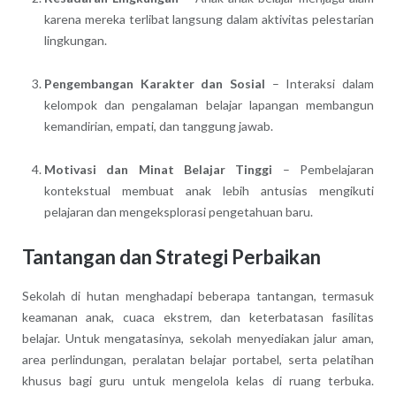
karena mereka terlibat langsung dalam aktivitas pelestarian
lingkungan.
Pengembangan Karakter dan Sosial
– Interaksi dalam
kelompok dan pengalaman belajar lapangan membangun
kemandirian, empati, dan tanggung jawab.
Motivasi dan Minat Belajar Tinggi
– Pembelajaran
kontekstual membuat anak lebih antusias mengikuti
pelajaran dan mengeksplorasi pengetahuan baru.
Tantangan dan Strategi Perbaikan
Sekolah di hutan menghadapi beberapa tantangan, termasuk
keamanan anak, cuaca ekstrem, dan keterbatasan fasilitas
belajar. Untuk mengatasinya, sekolah menyediakan jalur aman,
area perlindungan, peralatan belajar portabel, serta pelatihan
khusus bagi guru untuk mengelola kelas di ruang terbuka.