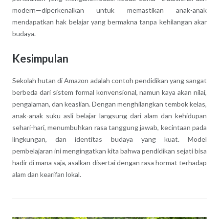
modern—diperkenalkan untuk memastikan anak-anak
mendapatkan hak belajar yang bermakna tanpa kehilangan akar
budaya.
Kesimpulan
Sekolah hutan di Amazon adalah contoh pendidikan yang sangat
berbeda dari sistem formal konvensional, namun kaya akan nilai,
pengalaman, dan keaslian. Dengan menghilangkan tembok kelas,
anak-anak suku asli belajar langsung dari alam dan kehidupan
sehari-hari, menumbuhkan rasa tanggung jawab, kecintaan pada
lingkungan, dan identitas budaya yang kuat. Model
pembelajaran ini mengingatkan kita bahwa pendidikan sejati bisa
hadir di mana saja, asalkan disertai dengan rasa hormat terhadap
alam dan kearifan lokal.