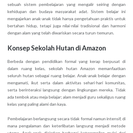
sebuah sistem pembelajaran yang mengalir seiring dengan
kehidupan dan budaya masyarakat adat. Sistem belajar ini
mengajarkan anak-anak tidak hanya pengetahuan praktis untuk
bertahan hidup, tetapi juga nilai-nilai tradisional dan harmoni
dengan alam yang telah diwariskan secara turun-temurun.
Konsep Sekolah Hutan di Amazon
Berbeda dengan pendidikan formal yang kerap berpusat di
dalam ruang kelas, sekolah hutan Amazon memanfaatkan
seluruh hutan sebagai ruang belajar. Anak-anak belajar dengan
mengamati, ikut serta dalam aktivitas sehari-hari komunitas,
serta berinteraksi langsung dengan lingkungan mereka. Tidak
ada tembok atau meja belajar; alam menjadi guru sekaligus ruang
kelas yang paling alami dan kaya.
Pembelajaran berlangsung secara tidak formal namun intensif, di
mana pengalaman dan keterlibatan langsung menjadi metode
utama. Anak-anak diajarkan berbagai keterampilan mulai dari