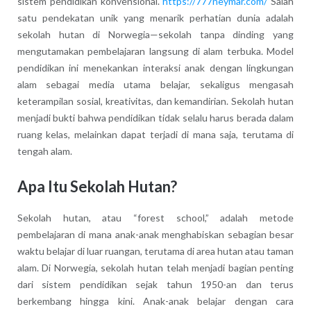
sistem pendidikan konvensional.
https://777neymar.com/
Salah
satu pendekatan unik yang menarik perhatian dunia adalah
sekolah hutan di Norwegia—sekolah tanpa dinding yang
mengutamakan pembelajaran langsung di alam terbuka. Model
pendidikan ini menekankan interaksi anak dengan lingkungan
alam sebagai media utama belajar, sekaligus mengasah
keterampilan sosial, kreativitas, dan kemandirian. Sekolah hutan
menjadi bukti bahwa pendidikan tidak selalu harus berada dalam
ruang kelas, melainkan dapat terjadi di mana saja, terutama di
tengah alam.
Apa Itu Sekolah Hutan?
Sekolah hutan, atau “forest school,” adalah metode
pembelajaran di mana anak-anak menghabiskan sebagian besar
waktu belajar di luar ruangan, terutama di area hutan atau taman
alam. Di Norwegia, sekolah hutan telah menjadi bagian penting
dari sistem pendidikan sejak tahun 1950-an dan terus
berkembang hingga kini. Anak-anak belajar dengan cara