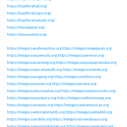
https://kopiforebali.org/
https://kopiforebogor.org/
https://kopiforemanado.org/
https://mixuejabar.org/
https://mixuesumut.org/
https://miegacoanahnasution.org
https://miegacoangejayan.org
https://miegacoanpemuda.org
https://miegacoanrenon.org
https://miegacoansintang.org
https://miegacoanpulaupramuka.org
https://miegacoanprabumulih.org
https://miegacoanende.org
https://miegacoanagung.org
https://miegacoantidore.org
https://miegacoanaceh.org
https://miegacoanranai.org
https://miegacoankotatahan.org
https://miegacoanwonosobo.org
https://miegacoanampera.org
https://miegacoanbinamarga.org
https://miegacoansenen.org
https://miegacoankemayoran.org
https://miegacoankotabimantb.org
https://miegacoanbenhil.org
https://miegacoancikini.org
https://miegacoanrawabuaya.org
https://miegacoanpondokindah.org
https://miegacoangrogol.org