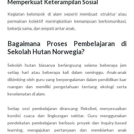
Memperkuat Keterampilan Sosial
Kegiatan kelompok di alam seperti membuat struktur atau
permainan kolektif meningkatkan kemampuan berkomunikasi,
bekerja sama, dan empati antar anak.
Bagaimana Proses Pembelajaran di
Sekolah Hutan Norwegia?
Sekolah hutan biasanya berlangsung selama beberapa jam
setiap hari atau beberapa kali dalam seminggu. Anak-anak
dibimbing oleh guru yang berpengalaman dalam pendidikan luar
ruangan dan memiliki pengetahuan tentang ekologi serta
keselamatan di alam.
Setiap sesi pembelajaran dirancang fleksibel, menyesuaikan
kondisi cuaca dan lingkungan sekitar. Guru menggunakan
pendekatan pembelajaran berbasis proyek dan inquiry-based
learning, mengajukan pertanyaan dan membiarkan anak