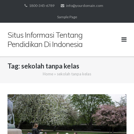
Skip
1800-345-6789
info@yourdomain.com
to
Sample Page
content
Situs Informasi Tentang
Pendidikan Di Indonesia
Tag:
sekolah tanpa kelas
Home
»
sekolah tanpa kelas