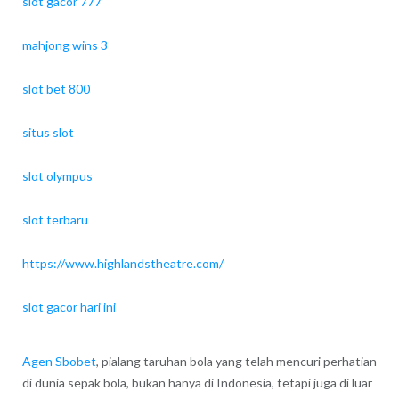
slot gacor 777
mahjong wins 3
slot bet 800
situs slot
slot olympus
slot terbaru
https://www.highlandstheatre.com/
slot gacor hari ini
Agen Sbobet
, pialang taruhan bola yang telah mencuri perhatian
di dunia sepak bola, bukan hanya di Indonesia, tetapi juga di luar