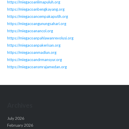
https://miegacoanlimapuluh.org
https://miegacoanbengkayang.org
https://miegacoancempakaputih.org
https://miegacoangunungsahari.org
https://miegacoanancol.org
https://miegacoanpahlawanrevolusi.org
https://miegacoanpakerisan.org
https://miegacoanmadiun.org
https://miegacoandrmansyur.org
https://miegacoansmrajamedan.org
Archives
July 2026
February 2026