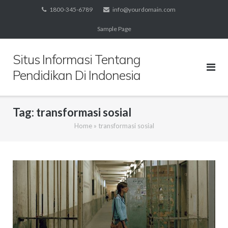
Skip
1800-345-6789
info@yourdomain.com
to
Sample Page
content
Situs Informasi Tentang
Pendidikan Di Indonesia
Tag:
transformasi sosial
Home
»
transformasi sosial