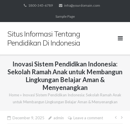
Skip
1800-345-6789
info@yourdomain.com
to
Sample Page
content
Situs Informasi Tentang
Pendidikan Di Indonesia
Inovasi Sistem Pendidikan Indonesia:
Sekolah Ramah Anak untuk Membangun
Lingkungan Belajar Aman &
Menyenangkan
Home
»
Inovasi Sistem Pendidikan Indonesia: Sekolah Ramah Anak
untuk Membangun Lingkungan Belajar Aman & Menyenangkan
Post
December 9, 2025
admin
Leave a comment
navig