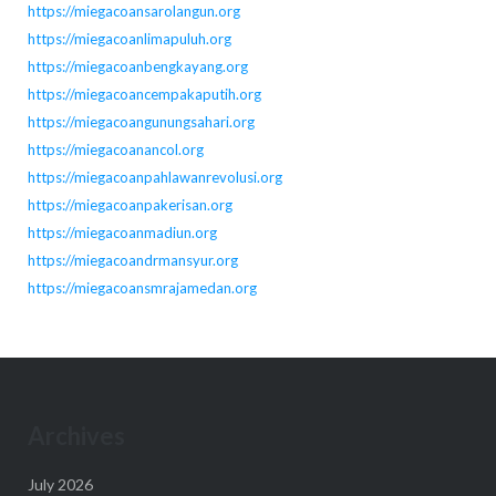
https://miegacoansarolangun.org
https://miegacoanlimapuluh.org
https://miegacoanbengkayang.org
https://miegacoancempakaputih.org
https://miegacoangunungsahari.org
https://miegacoanancol.org
https://miegacoanpahlawanrevolusi.org
https://miegacoanpakerisan.org
https://miegacoanmadiun.org
https://miegacoandrmansyur.org
https://miegacoansmrajamedan.org
Archives
July 2026