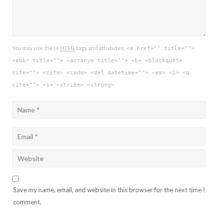
You may use these
HTML
tags and attributes:
<a href="" title="">
<abbr title=""> <acronym title=""> <b> <blockquote
cite=""> <cite> <code> <del datetime=""> <em> <i> <q
cite=""> <s> <strike> <strong>
Save my name, email, and website in this browser for the next time I
comment.