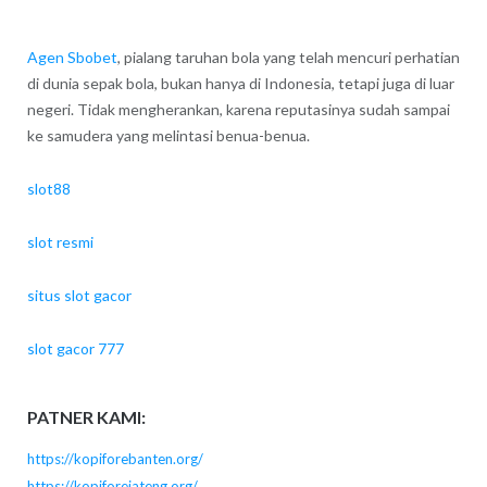
Agen Sbobet
, pialang taruhan bola yang telah mencuri perhatian
di dunia sepak bola, bukan hanya di Indonesia, tetapi juga di luar
negeri. Tidak mengherankan, karena reputasinya sudah sampai
ke samudera yang melintasi benua-benua.
slot88
slot resmi
situs slot gacor
slot gacor 777
PATNER KAMI:
https://kopiforebanten.org/
https://kopiforejateng.org/