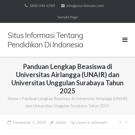
Skip
1800-345-6789
info@yourdomain.com
to
Sample Page
content
Situs Informasi Tentang
Pendidikan Di Indonesia
Panduan Lengkap Beasiswa di
Universitas Airlangga (UNAIR) dan
Universitas Unggulan Surabaya Tahun
2025
Home
»
Panduan Lengkap Beasiswa di Universitas Airlangga (UNAIR)
dan Universitas Unggulan Surabaya Tahun 2025
Post
December 5, 2025
admin
Leave a comment
navig