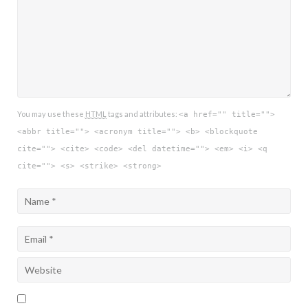
You may use these
HTML
tags and attributes:
<a href="" title="">
<abbr title=""> <acronym title=""> <b> <blockquote
cite=""> <cite> <code> <del datetime=""> <em> <i> <q
cite=""> <s> <strike> <strong>