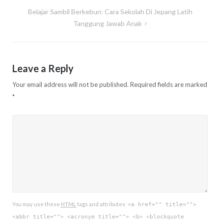
Belajar Sambil Berkebun: Cara Sekolah Di Jepang Latih
Tanggung Jawab Anak
Leave a Reply
Your email address will not be published.
Required fields are marked
*
You may use these
HTML
tags and attributes:
<a href="" title="">
<abbr title=""> <acronym title=""> <b> <blockquote