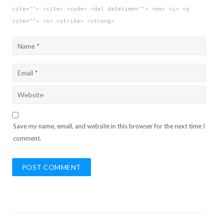
cite=""> <cite> <code> <del datetime=""> <em> <i> <q
cite=""> <s> <strike> <strong>
Save my name, email, and website in this browser for the next time I
comment.