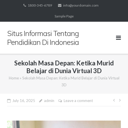
Skip
1800-345-6789
info@yourdomain.com
to
Sample Page
content
Situs Informasi Tentang
Pendidikan Di Indonesia
Sekolah Masa Depan: Ketika Murid
Belajar di Dunia Virtual 3D
Home
»
Sekolah Masa Depan: Ketika Murid Belajar di Dunia Virtual
3D
Post
July 16, 2025
admin
Leave a comment
navig