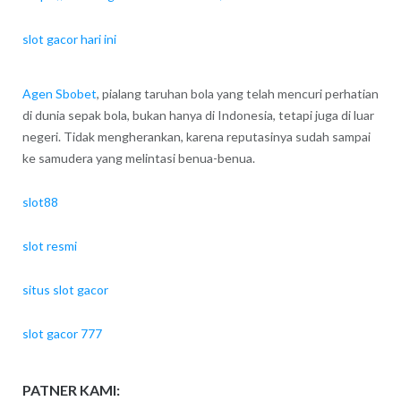
slot gacor hari ini
Agen Sbobet
, pialang taruhan bola yang telah mencuri perhatian
di dunia sepak bola, bukan hanya di Indonesia, tetapi juga di luar
negeri. Tidak mengherankan, karena reputasinya sudah sampai
ke samudera yang melintasi benua-benua.
slot88
slot resmi
situs slot gacor
slot gacor 777
PATNER KAMI: