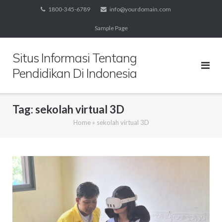
Skip
1800-345-6789
info@yourdomain.com
to
Sample Page
content
Situs Informasi Tentang
Pendidikan Di Indonesia
Tag:
sekolah virtual 3D
Home
»
sekolah virtual 3D